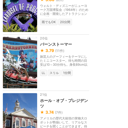
ウォルト・ディズニーがニューヨ
ーク万国博覧会（1964年）のため
に企画・開発したアトラクション
を移設したもの。2...
雨でもOK
20分間
20位
バーンストーマー
★
3.79
(
11
件)
旅芸人のグーフィーをテーマにし
たミニコースター。待ち時間の目
安は10～30分待ち。身長89cm以
上。
LL
スリル
1分間
21位
ホール・オブ・プレジデン
ツ
★
3.74
(
7
件)
アメリカの歴代大統領の実物大ロ
ボットが勢揃いして、リアルなス
ピーチを聞くことができます。待