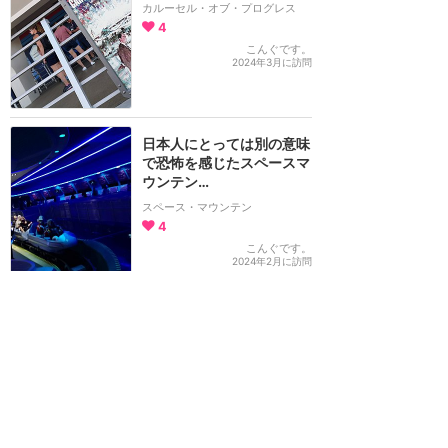
カルーセル・オブ・プログレス
4
こんぐです。
2024年3月に訪問
日本人にとっては別の意味
で恐怖を感じたスペースマ
ウンテン…
スペース・マウンテン
4
こんぐです。
2024年2月に訪問
エグいスピードでレースす
るアトラクションです！
トロン・ライトサイクル・ラン
3
カズ VAWS🧑‍🦱🐃
2024年2月に訪問