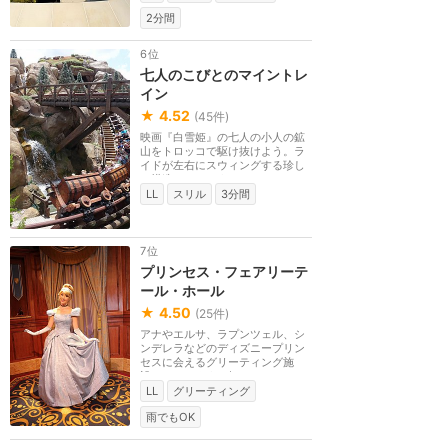
2分間
6位
七人のこびとのマイントレ
イン
★
4.52
(
45
件)
映画『白雪姫』の七人の小人の鉱
山をトロッコで駆け抜けよう。ラ
イドが左右にスウィングする珍し
い構造のコースタ...
LL
スリル
3分間
7位
プリンセス・フェアリーテ
ール・ホール
★
4.50
(
25
件)
アナやエルサ、ラプンツェル、シ
ンデレラなどのディズニープリン
セスに会えるグリーティング施
設。キャラクター毎...
LL
グリーティング
雨でもOK