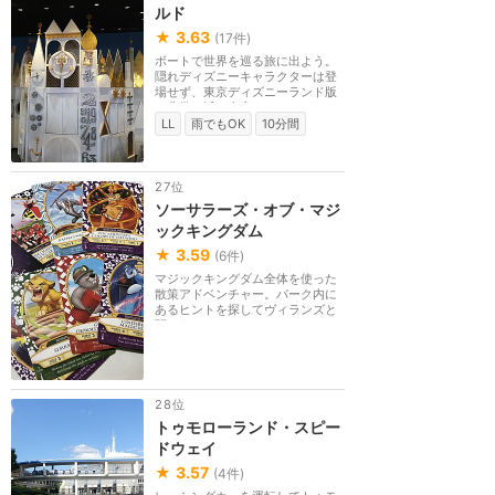
ルド
★
3.63
(
17
件)
ボートで世界を巡る旅に出よう。
隠れディズニーキャラクターは登
場せず、東京ディズニーランド版
に非常に近い内容...
LL
雨でもOK
10分間
27位
ソーサラーズ・オブ・マジ
ックキングダム
★
3.59
(
6
件)
マジックキングダム全体を使った
散策アドベンチャー。パーク内に
あるヒントを探してヴィランズと
闘おう。メインス...
28位
トゥモローランド・スピー
ドウェイ
★
3.57
(
4
件)