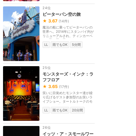
24位
ピーターパン空の旅
★
3.67
(
14
件)
魔法の船に乗ってピーターパンの
世界へ。2014年にスタンバイ列が
リニューアルされ、ティンカーベ
ルが飛び回る子ど...
LL
雨でもOK
5分間
25位
モンスターズ・インク：ラ
フフロア
★
3.65
(
17
件)
笑いに目覚めたモンスター達が繰
り広げるゲスト参加型のお笑いラ
イブショー。タートルトークのモ
ンスターズ・イン...
LL
雨でもOK
20分間
26位
イッツ・ア・スモールワー