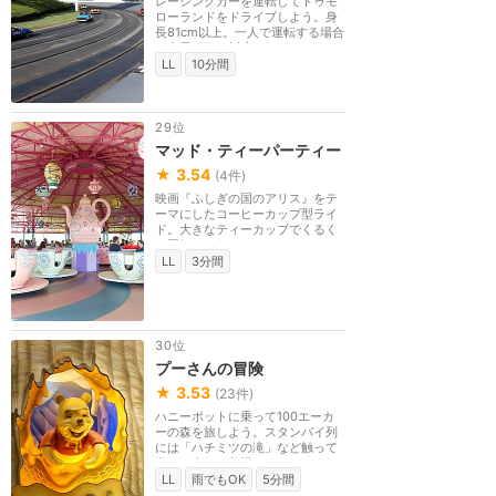
レーシングカーを運転してトゥモ
ローランドをドライブしよう。身
長81cm以上。一人で運転する場合
は身長137cm以上。...
LL
10分間
29位
マッド・ティーパーティー
★
3.54
(
4
件)
映画『ふしぎの国のアリス』をテ
ーマにしたコーヒーカップ型ライ
ド。大きなティーカップでくるく
る回転しよう。
LL
3分間
30位
プーさんの冒険
★
3.53
(
23
件)
ハニーポットに乗って100エーカ
ーの森を旅しよう。スタンバイ列
には「ハチミツの滝」など触って
遊べる楽しい仕掛け...
LL
雨でもOK
5分間