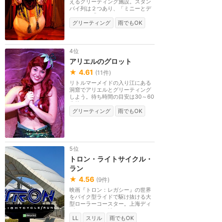
えるグリーティング施設。スタン
バイ列は２つあり、「ミニーとデ
イジー」「ドナル...
グリーティング
雨でもOK
4位
アリエルのグロット
★
4.61
(
11
件)
リトルマーメイドの入り江にある
洞窟でアリエルとグリーティング
しよう。待ち時間の目安は30～60
分待ち。
グリーティング
雨でもOK
5位
トロン・ライトサイクル・
ラン
★
4.56
(
9
件)
映画『トロン：レガシー』の世界
をバイク型ライドで駆け抜ける大
型ローラーコースター。上海ディ
ズニーランドに続...
LL
スリル
雨でもOK