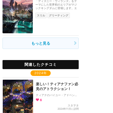
「ディズニー・ヴィランズ」をテ
ーマにした世界初のエリアがマジ
ックキングダムに登場します。エ
リア内には、2 つ...
スリル
グリーティング
もっと見る
関連したクチコミ
2024年
楽しい！ティアナファン必
見のアトラクション！
ティアナのバイユー・アドベンチャー
6
スタヲタ
2024年11月に訪問