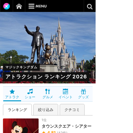
マジックキングダム
アトラクション ランキング 2026
アトラク
ショー
グルメ
イベント
グッズ
ランキング
絞り込み
クチコミ
1位
タウンスクエア・シアター
★
4.81
(
42
件)