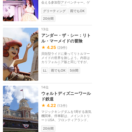
会える参加型アドベンチャー。ゲ
ストの中から野獣...
グリーティング
雨でもOK
20分間
13位
アンダー・ザ・シー：リト
ル・マーメイドの冒険
★
4.25
(
29
件)
貝殻型ライドに乗ってリトルマー
メイドの世界を旅しよう。内容は
カリフォルニア版と同じですが、
スタンバイ列のエ...
LL
雨でもOK
5分間
14位
ウォルトディズニーワール
ド鉄道
★
4.22
(
13
件)
マジックキングダムを1周する蒸気
機関車。停車駅は、メインストリ
ートUSA、フロンティアランド、
ファンタジーラン...
20分間