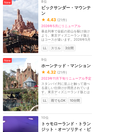
8位
New
ビックサンダー・マウンテ
ン
★
4.43
(
21
件)
2026年5月にリニューアル
暴走列車で金鉱の岩山を駆け抜け
よう。東京ディズニーランド版と
はコースが違います。2026年5月
に大規模リニューア...
LL
スリル
3分間
9位
New
ホーンテッド・マンション
★
4.32
(
21
件)
2023年11月下旬リニューアル予定
スタンバイ列に並ぶと触って遊べ
る楽しい仕掛けが用意されていま
す。東京ディズニーランド版とは
屋根裏部屋などが...
LL
雨でもOK
10分間
10位
トゥモローランド・トラン
ジット・オーソリティ・ピ