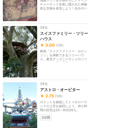
海賊マップを手掛かりにアドベン
チャーランド全体に隠された神秘
的な宝物を発見しよう！自分のペ
ースで進める散策...
38位
スイスファミリー・ツリー
ハウス
★
3.00
(
1
件)
映画『スイスファミリー・ロビン
ソン』を体験できるツリーハウ
ス。東京ディズニーランドのツリ
ーハウスと同じ雰囲...
39位
アストロ・オービター
★
2.75
(
1
件)
ロケットを操縦してトゥモローラ
ンドの上空を旋回しよう。待ち時
間の目安は20～60分待ち。
2分間