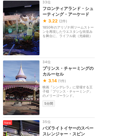
33位
フロンティアランド・シュ
ーティング・アーケード
★
3.22
(
2
件)
1850年のアリゾナ州ツームストー
ンを再現したウエスタンな街並み
を舞台に、ライフル銃（光線銃）
で的を狙おう。１...
34位
プリンス・チャーミングの
カルーセル
★
3.14
(
1
件)
映画『シンデレラ』に登場する王
子様「プリンス・チャーミング」
のメリーゴーランド。
5分間
35位
New
バズライトイヤーのスペー
スレンジャー・スピン