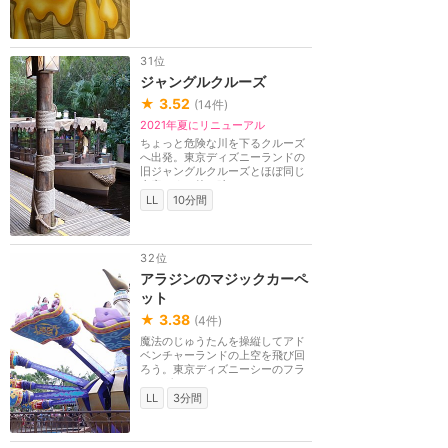
31位
ジャングルクルーズ
★
3.52
(
14
件)
2021年夏にリニューアル
ちょっと危険な川を下るクルーズ
へ出発。東京ディズニーランドの
旧ジャングルクルーズとほぼ同じ
内容です。待ち時...
LL
10分間
32位
アラジンのマジックカーペ
ット
★
3.38
(
4
件)
魔法のじゅうたんを操縦してアド
ベンチャーランドの上空を飛び回
ろう。東京ディズニーシーのフラ
イングカーペット...
LL
3分間