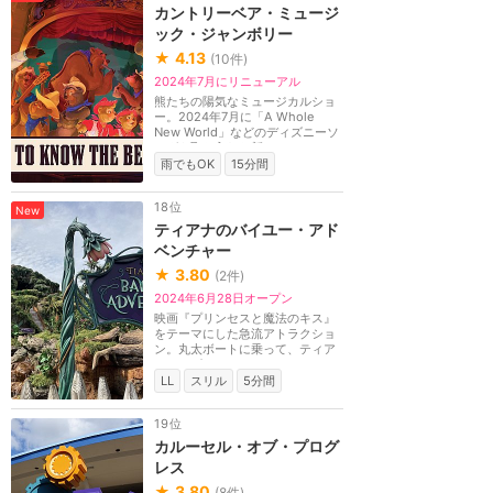
カントリーベア・ミュージ
ック・ジャンボリー
★
4.13
(
10
件)
2024年7月にリニューアル
熊たちの陽気なミュージカルショ
ー。2024年7月に「A Whole
New World」などのディズニーソ
ングを取り入れた新バー...
雨でもOK
15分間
18位
New
ティアナのバイユー・アド
ベンチャー
★
3.80
(
2
件)
2024年6月28日オープン
映画『プリンセスと魔法のキス』
をテーマにした急流アトラクショ
ン。丸太ボートに乗って、ティア
ナ、ナビーン、ワ...
LL
スリル
5分間
19位
カルーセル・オブ・プログ
レス
★
3.80
(
8
件)