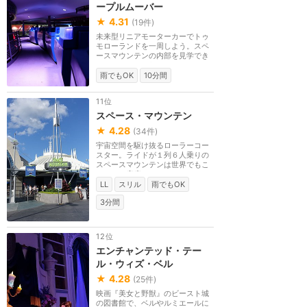
ープルムーバー
★
4.31
(
19
件)
未来型リニアモーターカーでトゥ
モローランドを一周しよう。スペ
ースマウンテンの内部を見学でき
る、ここにしかな...
雨でもOK
10分間
11位
スペース・マウンテン
★
4.28
(
34
件)
宇宙空間を駆け抜るローラーコー
スター。ライドが１列６人乗りの
スペースマウンテンは世界でもこ
こだけ。座席のス...
LL
スリル
雨でもOK
3分間
12位
エンチャンテッド・テー
ル・ウィズ・ベル
★
4.28
(
25
件)
映画『美女と野獣』のビースト城
の図書館で、ベルやルミエールに