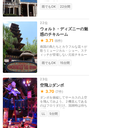
ち時間の目安は10...
雨でもOK
22分間
22位
ウォルト・ディズニーの魅
惑のチキルーム
★
3.71
(
6
件)
南国の鳥たちとカラフルな花々が
歌うミュージカル・ショー。ステ
ィッチが登場しない元祖チキルー
ムを楽しめます。...
雨でもOK
15分間
23位
空飛ぶダンボ
★
3.70
(
7
件)
ダンボを操縦してサーカスの上空
を飛んでみよう。２機並んである
のはフロリダだけ。混雑時は待ち
時間にテント小屋...
LL
5分間