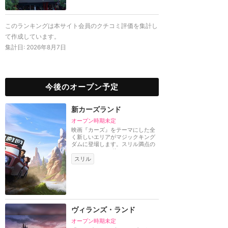
このランキングは本サイト会員のクチコミ評価を集計し
て作成しています。
集計日:
2026年8月7日
今後のオープン予定
新カーズランド
オープン時期未定
映画『カーズ』をテーマにした全
く新しいエリアがマジックキング
ダムに登場します。スリル満点の
ラリー レースを体...
スリル
ヴィランズ・ランド
オープン時期未定