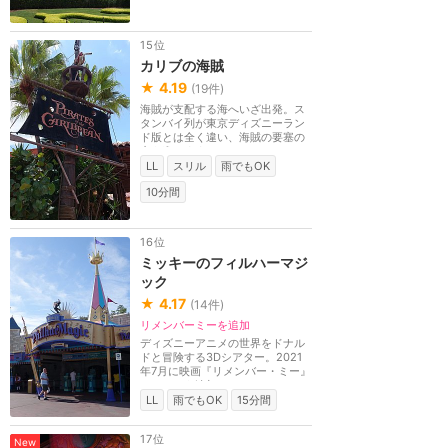
15位
カリブの海賊
★
4.19
(
19
件)
海賊が支配する海へいざ出発。ス
タンバイ列が東京ディズニーラン
ド版とは全く違い、海賊の要塞の
中を進みます。ア...
LL
スリル
雨でもOK
10分間
16位
ミッキーのフィルハーマジ
ック
★
4.17
(
14
件)
リメンバーミーを追加
ディズニーアニメの世界をドナル
ドと冒険する3Dシアター。2021
年7月に映画『リメンバー・ミー』
のシーンを追加。
LL
雨でもOK
15分間
17位
New