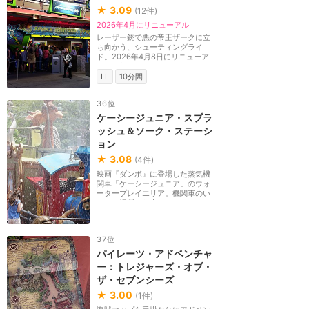
★
3.09
(
12
件)
2026年4月にリニューアル
レーザー銃で悪の帝王ザークに立
ち向かう、シューティングライ
ド。2026年4月8日にリニューア
ルし、新キャラクター...
LL
10分間
36位
ケーシージュニア・スプラ
ッシュ＆ソーク・ステーシ
ョン
★
3.08
(
4
件)
映画『ダンボ』に登場した蒸気機
関車「ケーシージュニア」のウォ
ータープレイエリア。機関車のい
ろんな場所から水...
37位
パイレーツ・アドベンチャ
ー：トレジャーズ・オブ・
ザ・セブンシーズ
★
3.00
(
1
件)