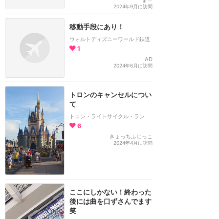
2024年9月に訪問
移動手段にあり！
ウォルトディズニーワールド鉄道
1
AD
2024年6月に訪問
トロンのキャンセルについ
て
トロン・ライトサイクル・ラン
6
きょっちふじっこ
2024年4月に訪問
ここにしかない！終わった
後には曲を口ずさんでます
笑