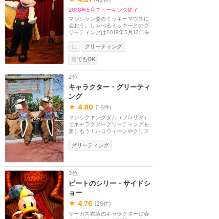
2018年5月でトーキング終了
マジシャン姿のミッキーマウスに
会おう。しゃべるミッキーとのグ
リーティングは2018年5月12日を
もって終了しました。
LL
グリーティング
雨でもOK
2位
キャラクター・グリーティ
ング
★
4.80
(
16
件)
マジックキングダム（フロリダ）
でキャラクターグリーティングを
楽しもう！ハロウィーンやクリス
マスなどのシーズ...
グリーティング
3位
ピートのシリー・サイドシ
ョー
★
4.76
(
25
件)
サーカス衣装のキャラクターに会