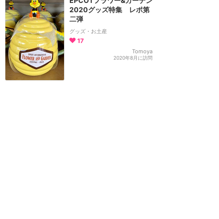
EPCOTフラワー&ガーデン
2020グッズ特集 レポ第
二弾
グッズ・お土産
17
Tomoya
2020年8月に訪問
大人可愛いアリエルグッ
ズ‍♀️
グッズ・お土産
13
もぐちゃん
2020年2月に訪問
もっと読む