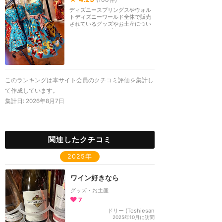
ディズニースプリングスやウォル
トディズニーワールド全体で販売
されているグッズやお土産につい
てまとめるカテゴ...
このランキングは本サイト会員のクチコミ評価を集計し
て作成しています。
集計日:
2026年8月7日
関連したクチコミ
2025年
ワイン好きなら
グッズ・お土産
7
ドリー (Toshiesan
2025年10月に訪問