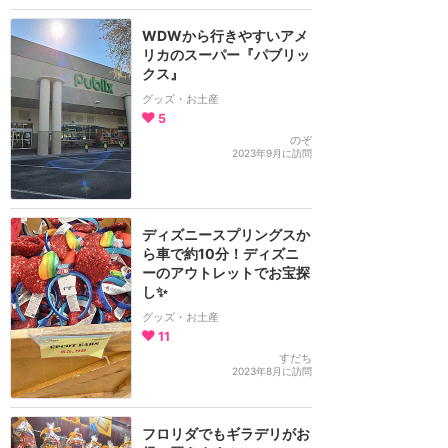
WDWから行きやすいアメ
リカのスーパー『パブリッ
クス』
グッズ・お土産
5
のぞ
2023年9月に訪問
ディズニースプリングスか
ら車で約10分！ディズニ
ーのアウトレットでお宝探
し✨
グッズ・お土産
11
すだち
2023年8月に訪問
フロリダでもギラデリがお