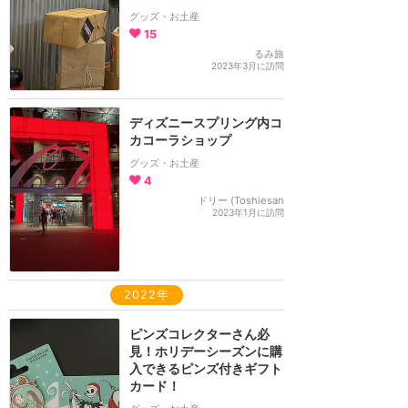
グッズ・お土産
15
るみ旅
2023年3月に訪問
ディズニースプリング内コ
カコーラショップ
グッズ・お土産
4
ドリー (Toshiesan
2023年1月に訪問
2022年
ピンズコレクターさん必
見！ホリデーシーズンに購
入できるピンズ付きギフト
カード！