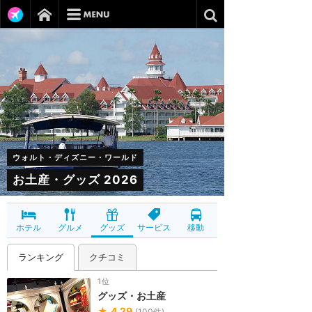
ウォルト・ディズニー・ワールド
お土産・グッズ 2026
ホテル
グルメ
グッズ
サービス
移動
ランキング
クチコミ
1位
グッズ・お土産
★
4.29
(
100
件)