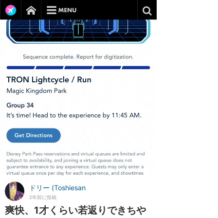
ドリー (Toshiesan
2年前に投稿
爽快、1才くらい若返りできちや