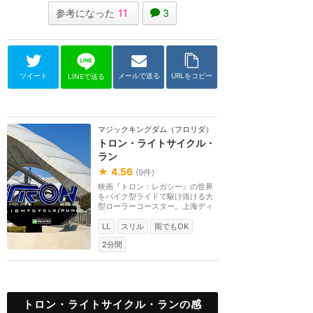
参考になった
11
3
ツイート
メールで送る
URLをコピー
LINEで送る
マジックキングダム（フロリダ）
トロン・ライトサイクル・
ラン
★
4.56
(
9
件)
映画『トロン：レガシー』の世界
をバイク型ライドで駆け抜ける大
型ローラーコースター。上海ディ
ズニーランドに続...
LL
スリル
雨でもOK
2分間
トロン・ライトサイクル・ランの感