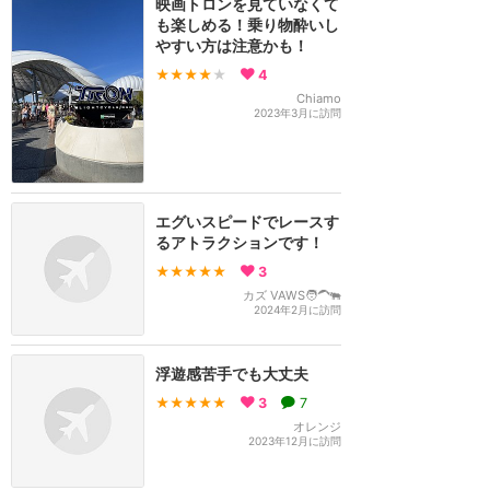
映画トロンを見ていなくて
も楽しめる！乗り物酔いし
やすい方は注意かも！
★★★★
★
4
Chiamo
2023年3月に訪問
エグいスピードでレースす
るアトラクションです！
★★★★★
3
カズ VAWS🧑‍🦱🐃
2024年2月に訪問
浮遊感苦手でも大丈夫
★★★★★
3
7
オレンジ
2023年12月に訪問