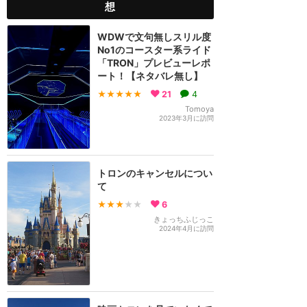
想
WDWで文句無しスリル度
No1のコースター系ライド
「TRON」プレビューレポ
ート！【ネタバレ無し】
★★★★★
21
4
Tomoya
2023年3月に訪問
トロンのキャンセルについ
て
★★★
★★
6
きょっちふじっこ
2024年4月に訪問