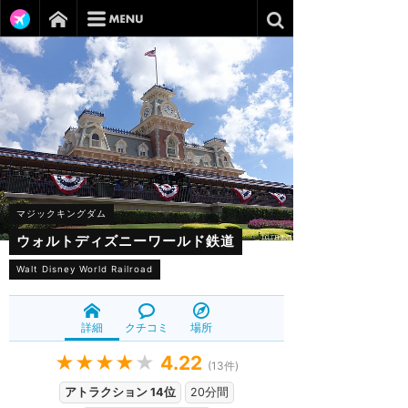
マジックキングダム
ウォルトディズニーワールド鉄道
Walt Disney World Railroad
詳細
クチコミ
場所
★★★★
★
4.22
(
13
件)
アトラクション 14位
20分間