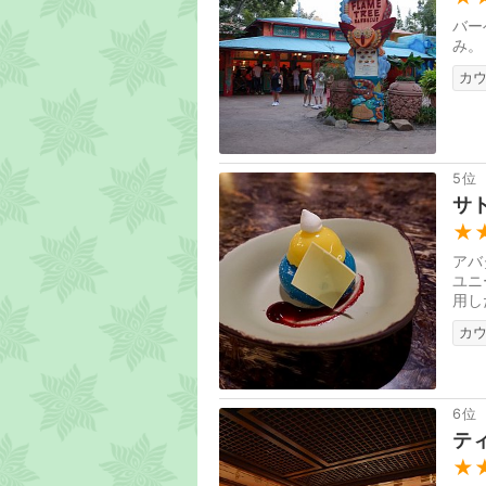
バー
み。
カ
5位
サ
★
アバ
ユニ
用し
す。
カ
6位
テ
★