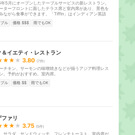
16年5月にオープンしたテーブルサービスの新レストラン。
ーターフロントに面したテラス席と室内席があり、景色を
みながら食事ができます。「Tiffin」はインディアン英語
昼食または旅行中に食べ物を...
ーブル
価格 $$$
雨でもOK
ク＆イエティ・レストラン
★★★
★
3.80
(
7
件)
ーチキン、サーモンの味噌焼きなどが揃うアジア料理レス
ン。予約がおすすめ。室内席。
ーブル
価格 $$
雨でもOK
ザファリ
★★★
★
3.75
(
5
件)
、サラダ、サンドウィッチ、フレンチトースト。室内席が