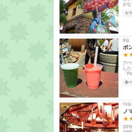
かな
カ
9位
ポ
★
アバ
した
「Po
年5
食
10位
ノ
★
20
の特