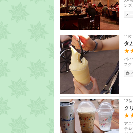
ンズ
テ
11位
タ
★
パイ
スク
食
12位
ク
★
アニ
テや