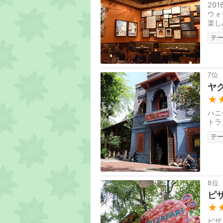
20
ウォ
楽し
で、
テ
7位
ヤ
★
ハニ
トラ
テ
8位
ピ
★
ピザ