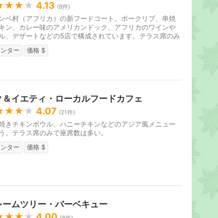
★★★
★
4.13
(
8
件)
ンベ村（アフリカ）の新フードコート。ポークリブ、串焼
キン、カレー味のアメリカンドック、アフリカのワインや
ル、デザートなどの5店で構成されています。テラス席のみ
席数は200席以上。2015年5...
ウンター
価格 $
ク＆イエティ・ローカルフードカフェ
★★★
★
4.07
(
21
件)
焼きチキンボウル、ハニーチキンなどのアジア風メニュー
う。テラス席のみで座席数は多い。
ウンター
価格 $
レームツリー・バーベキュー
★★★
★
4.00
(
8
件)