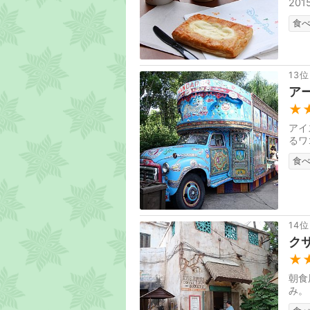
20
食
13位
ア
★
アイ
るワ
食
14位
ク
★
朝食
み。