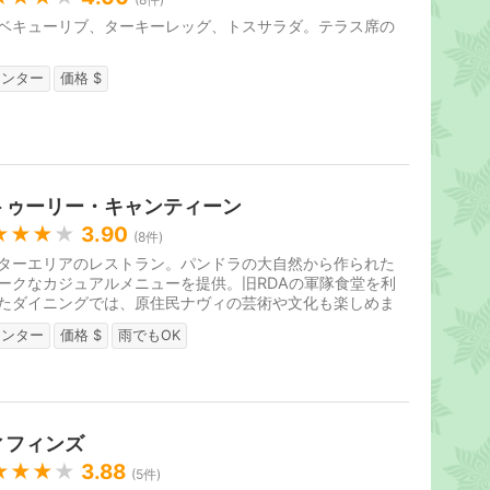
ベキューリブ、ターキーレッグ、トスサラダ。テラス席の
ウンター
価格 $
トゥーリー・キャンティーン
★★★
★
3.90
(
8
件)
ターエリアのレストラン。パンドラの大自然から作られた
ークなカジュアルメニューを提供。旧RDAの軍隊食堂を利
たダイニングでは、原住民ナヴィの芸術や文化も楽しめま
2017年5月27日オープン。
ウンター
価格 $
雨でもOK
ィフィンズ
★★★
★
3.88
(
5
件)