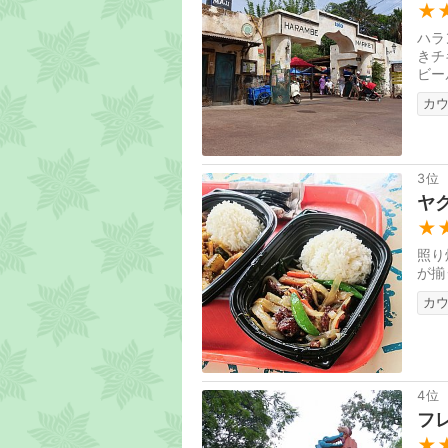
★
ハラ
きチ
ビー
で座
カ
3位
ヤ
★
照り
が揃
カ
4位
フ
★