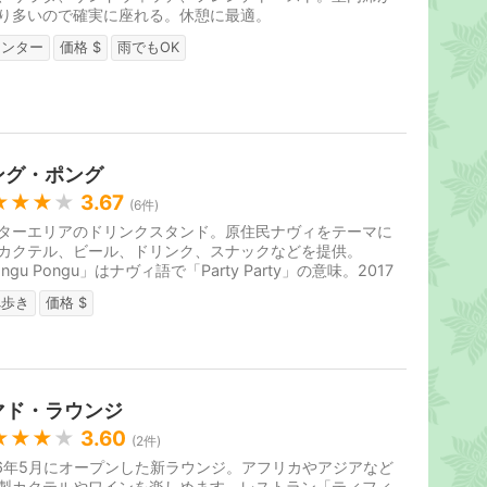
り多いので確実に座れる。休憩に最適。
ウンター
価格 $
雨でもOK
ング・ポング
★★★
★
3.67
(
6
件)
ターエリアのドリンクスタンド。原住民ナヴィをテーマに
カクテル、ビール、ドリンク、スナックなどを提供。
ngu Pongu」はナヴィ語で「Party Party」の意味。2017
月27日オープン。
べ歩き
価格 $
マド・ラウンジ
★★★
★
3.60
(
2
件)
16年5月にオープンした新ラウンジ。アフリカやアジアなど
製カクテルやワインを楽しめます。レストラン「ティフィ