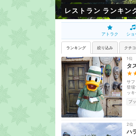
レストラン ランキング 
アトラク
ショ
ランキング
絞り込み
クチコ
1位
タ
★
サフ
登場
ッキ
す。
ブ
2位
ハ