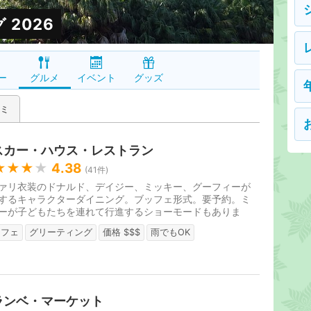
2026
ー
グルメ
イベント
グッズ
ミ
スカー・ハウス・レストラン
★★★
★
4.38
(
41
件)
ァリ衣装のドナルド、デイジー、ミッキー、グーフィーが
するキャラクターダイニング。ブッフェ形式。要予約。ミ
ーが子どもたちを連れて行進するショーモードもありま
ッフェ
グリーティング
価格 $$$
雨でもOK
ランベ・マーケット