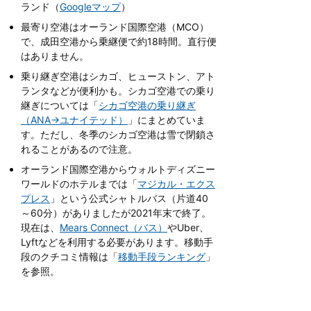
ランド（
Googleマップ
）
最寄り空港はオーランド国際空港（MCO）
で、成田空港から乗継便で約18時間。直行便
はありません。
乗り継ぎ空港はシカゴ、ヒューストン、アト
ランタなどが便利かも。シカゴ空港での乗り
継ぎについては「
シカゴ空港の乗り継ぎ
（ANA→ユナイテッド）
」にまとめていま
す。ただし、冬季のシカゴ空港は雪で閉鎖さ
れることがあるので注意。
オーランド国際空港からウォルトディズニー
ワールドのホテルまでは「
マジカル・エクス
プレス
」という公式シャトルバス（片道40
～60分）がありましたが2021年末で終了。
現在は、
Mears Connect（バス）
やUber、
Lyftなどを利用する必要があります。移動手
段のクチコミ情報は「
移動手段ランキング
」
を参照。