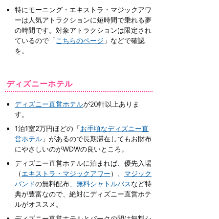
特にモーニング・エキストラ・マジックアワ
ーは人気アトラクションに短時間で乗れる夢
の時間です。対象アトラクションは限定され
ているので「
こちらのページ
」などで確認
を。
ディズニーホテル
ディズニー直営ホテル
が20軒以上ありま
す。
1泊1室2万円ほどの「
お手頃なディズニー直
営ホテル
」があるので長期滞在してもお財布
にやさしいのがWDWの良いところ。
ディズニー直営ホテルに泊まれば、優先入場
（
エキストラ・マジックアワー
）、
マジック
バンド
の無料配布、
無料シャトルバス
など特
典が豊富なので、絶対にディズニー直営ホテ
ルがオススメ。
ディズニー直営ホテルとパークの間は無料シ