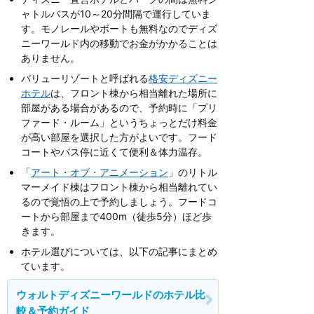
ャトルバスが10～20分間隔で運行していま
す。モノレールやボートも無料なのでディズ
ニーワールド内の移動でお金がかかることは
ありません。
バリューリゾートと呼ばれる
格安ディズニー
ホテル
は、フロント棟から相当離れた場所に
部屋がある場合があるので、予約時に「プリ
ファード・ルーム」というちょっとだけ料金
が高い部屋を選択した方がよいです。フード
コートやバス停に近くて便利＆体力温存。
「
アート・オブ・アニメーション
」のリトル
マーメイド棟はフロント棟から相当離れてい
るので覚悟の上で予約しましょう。フードコ
ートから部屋まで400m（徒歩5分）ほど歩
きます。
ホテル選びについては、以下の記事にまとめ
ています。
ウォルトディズニーワールドのホテル比
較＆予約ガイド