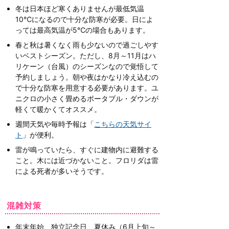
冬は日本ほど寒くありませんが最低気温
10℃になるので十分な防寒が必要。日によ
っては最高気温が5℃の場合もあります。
春と秋は暑くなく雨も少ないので過ごしやす
いベストシーズン。ただし、8月～11月はハ
リケーン（台風）のシーズンなので覚悟して
予約しましょう。朝や夜はかなり冷え込むの
で十分な防寒を用意する必要があります。ユ
ニクロの小さく畳めるポータブル・ダウンが
軽くて暖かくてオススメ。
週間天気や毎時予報は「
こちらの天気サイ
ト
」が便利。
雷が鳴っていたら、すぐに建物内に避難する
こと。木には近づかないこと。フロリダは雷
による死者が多いそうです。
混雑対策
年末年始、独立記念日、夏休み（6月上旬～