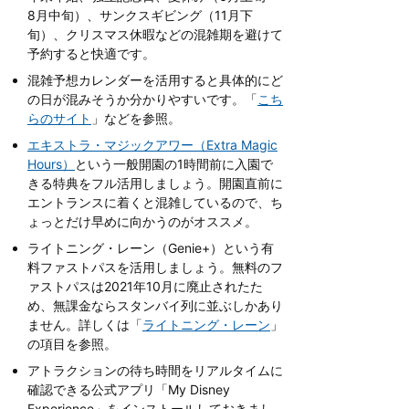
8月中旬）、サンクスギビング（11月下
旬）、クリスマス休暇などの混雑期を避けて
予約すると快適です。
混雑予想カレンダーを活用すると具体的にど
の日が混みそうか分かりやすいです。「
こち
らのサイト
」などを参照。
エキストラ・マジックアワー（Extra Magic
Hours）
という一般開園の1時間前に入園で
きる特典をフル活用しましょう。開園直前に
エントランスに着くと混雑しているので、ち
ょっとだけ早めに向かうのがオススメ。
ライトニング・レーン（Genie+）という有
料ファストパスを活用しましょう。無料のフ
ァストパスは2021年10月に廃止されたた
め、無課金ならスタンバイ列に並ぶしかあり
ません。詳しくは「
ライトニング・レーン
」
の項目を参照。
アトラクションの待ち時間をリアルタイムに
確認できる公式アプリ「My Disney
Experience」をインストールしておきまし