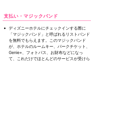
支払い・マジックバンド
ディズニーホテルにチェックインする際に
「マジックバンド」と呼ばれるリストバンド
を無料でもらえます。このマジックバンド
が、ホテルのルームキー、パークチケット、
Genie+、フォトパス、お財布などになっ
て、これだけでほとんどのサービスが受けら
れます。
マジックバンドを財布として利用する場合は
クレジットカードとPINコード（4桁の数
字）の設定が必要なので、チェックイン時に
設定してもらいましょう。PINコードは全員
別々にもできます。
パーク内ではワゴンも含めてマジックバンド
で全ての支払いが可能。クレジットカードも
使えます。現金いらず。
マジックバンドによる支払いにするとクレジ