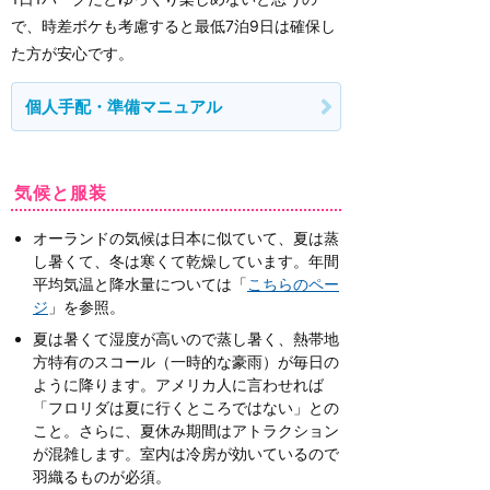
で、時差ボケも考慮すると最低7泊9日は確保し
た方が安心です。
個人手配・準備マニュアル
気候と服装
オーランドの気候は日本に似ていて、夏は蒸
し暑くて、冬は寒くて乾燥しています。年間
平均気温と降水量については「
こちらのペー
ジ
」を参照。
夏は暑くて湿度が高いので蒸し暑く、熱帯地
方特有のスコール（一時的な豪雨）が毎日の
ように降ります。アメリカ人に言わせれば
「フロリダは夏に行くところではない」との
こと。さらに、夏休み期間はアトラクション
が混雑します。室内は冷房が効いているので
羽織るものが必須。