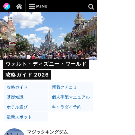
ウォルト・ディズニー・ワールド
攻略ガイド 2026
攻略ガイド
新着クチコミ
基礎知識
個人手配マニュアル
ホテル選び
キャラダイ予約
最新スポット
マジックキングダム