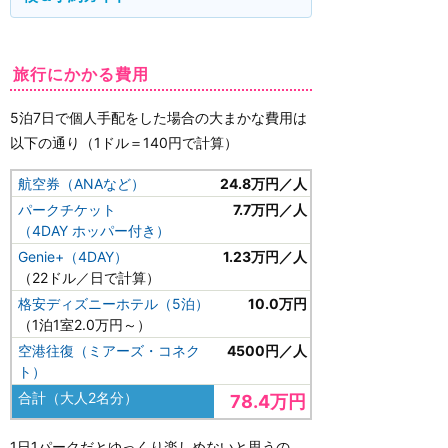
旅行にかかる費用
5泊7日で個人手配をした場合の大まかな費用は
以下の通り（1ドル＝140円で計算）
航空券（ANAなど）
24.8万円／人
パークチケット
7.7万円／人
（4DAY ホッパー付き）
Genie+（4DAY）
1.23万円／人
（22ドル／日で計算）
格安ディズニーホテル（5泊）
10.0万円
（1泊1室2.0万円～）
空港往復（ミアーズ・コネク
4500円／人
ト）
合計（大人2名分）
78.4万円
1日1パークだとゆっくり楽しめないと思うの