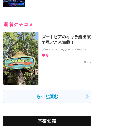
新着クチコミ
ズートピアのキャラ総出演
で見どころ満載！
ズートピア：ベター・ズーギャザー！
5
つらら
もっと読む
基礎知識