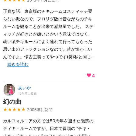
2013年11月に訪問
正直な話、東京版のチキルームはスティッチ要
らない派なので、フロリダ版は昔ながらのチキ
ルームを観ることが出来て感無量でした。 ステ
ィッチが好きとか嫌いとかいう意味ではなく、
幼い頃チキルームによく連れて行ってもらった
思い出のアトラクションなので、昔が懐かしい
んですよ。懐古主義ってやつです(笑)私と同じ...
続きを読む
4
あいか
12年前に投稿
幻の曲
★★★★★
2005年に訪問
カルフォルニアの方では50周年を迎えた魅惑の
ティキ・ルームですが、日本で冒頭の “チキ・
チキ・チキ・ルーム” のフルバージョンを聞い