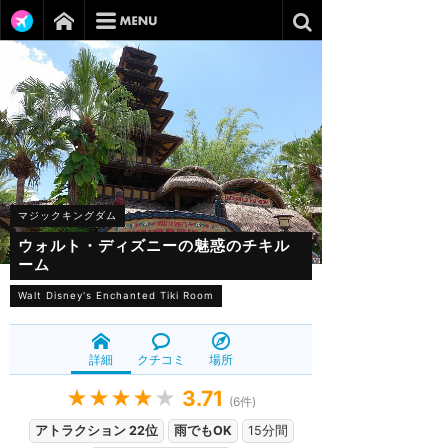
マジックキングダム
ウォルト・ディズニーの魅惑のチキル
ーム
Walt Disney's Enchanted Tiki Room
詳細
クチコミ
場所
★★★★
★
3.71
(
6
件)
アトラクション 22位
雨でもOK
15分間