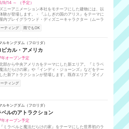
6/9/14 ～ （予定）
ズニーアニメーション本社をモチーフにした建物には、以
体験が登場します。・『ふしぎの国のアリス』をテーマに
屋内プレイグラウンド・ディズニーキャラクター（ムーラ
ラプンツェル、チップ＆デ...
リーティング
雨でもOK
マルキングダム（フロリダ）
ロピカル・アメリカ
27年オープン予定
北部から中央アメリカをテーマにした新エリア。『ミラベ
魔法だらけの家』や『インディ・ジョーンズ』などをテー
した新アトラクションが登場します。既存エリア「ダイノ
ドU.S.A.」をリニューアル...
リーティング
マルキングダム（フロリダ）
ラベルのアトラクション
27年オープン予定
『ミラベルと魔法だらけの家』をテーマにした世界初のラ