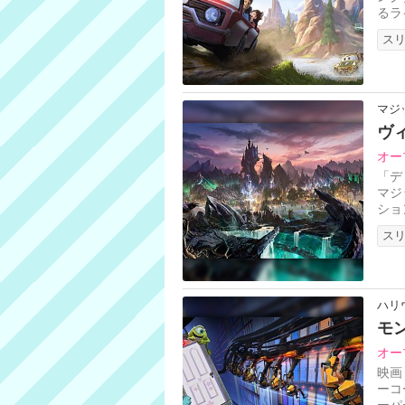
るラ
ータ
ス
マジ
ヴ
オー
「デ
マジ
ショ
より
ス
ハリ
モ
オー
映画
ーコ
ーパ