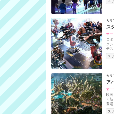
ス
カリ
ス
オー
ロボ
クシ
テス
かみ
ス
カリ
ア
オー
映画
く新
登場
異な
ス