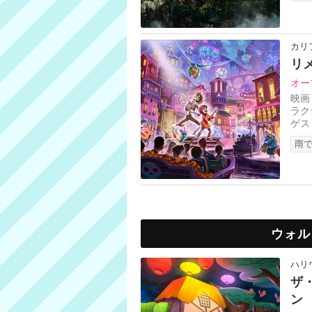
カリ
リ
オー
映画
ラク
ゲス
に出
雨で
ウォル
ハリ
ザ
ン