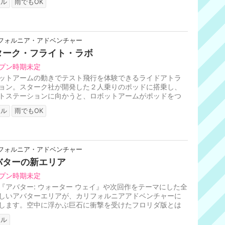
リル
雨でもOK
フォルニア・アドベンチャー
ターク・フライト・ラボ
プン時期未定
ットアームの動きでテスト飛行を体験できるライドアトラ
ョン。スターク社が開発した２人乗りのポッドに搭乗し、
トステーションに向かうと、ロボットアームがポッドをつ
、飛行シミュレーションが...
リル
雨でもOK
フォルニア・アドベンチャー
バターの新エリア
プン時期未定
『アバター: ウォーター ウェイ』や次回作をテーマにした全
しいアバターエリアが、カリフォルニアアドベンチャーに
します。空中に浮かぶ巨石に衝撃を受けたフロリダ版とは
るエリアになる予定です...
リル