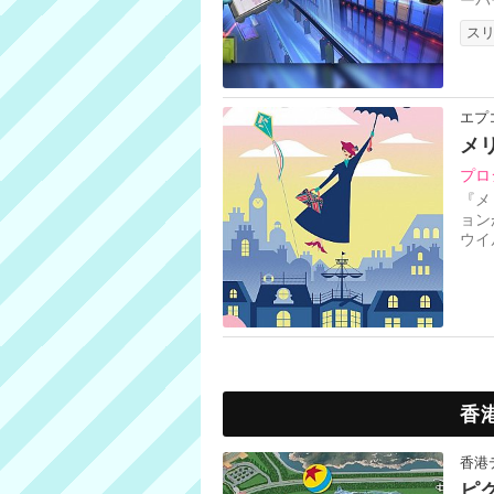
たく
ス
エプ
メ
プロ
『メ
ョン
ウイ
まし
香
香港
ピ