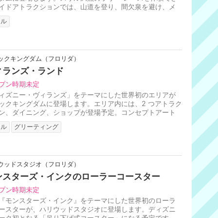
イドアトラクションでは、山道を登り、間欠泉を避け、メ
ーがお気に入りの泥沼を飛...
リル
ックキングダム（フロリダ）
ィランズ・ランド
プン時期未定
ィズニー・ヴィランズ」をテーマにした世界初のエリアが
ックキングダムに登場します。エリア内には、2 つアトラク
ン、ダイニング、ショップが登場予定。コンセプトアート
、大型ローラーコースタ...
リル
グリーティング
ウッドスタジオ（フロリダ）
ンスターズ・インクのローラーコースター
プン時期未定
『モンスターズ・インク』をテーマにした世界初のローラ
ースターが、ハリウッドスタジオに登場します。ディズニ
ーク初となる「吊り下げ式コースター」になる予定です。