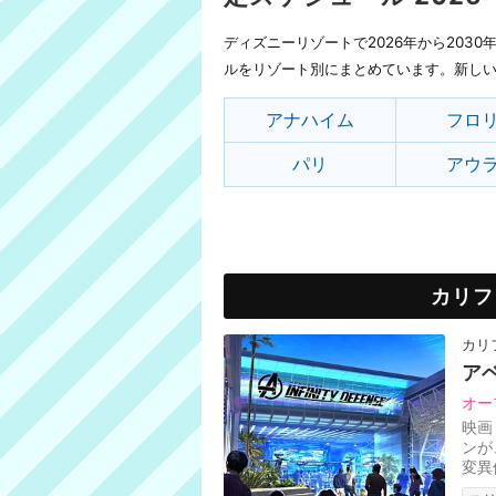
ディズニーリゾートで2026年から203
ルをリゾート別にまとめています。新し
アナハイム
フロ
パリ
アウ
カリフ
カリ
ア
オー
映画
ンが
変異
い、