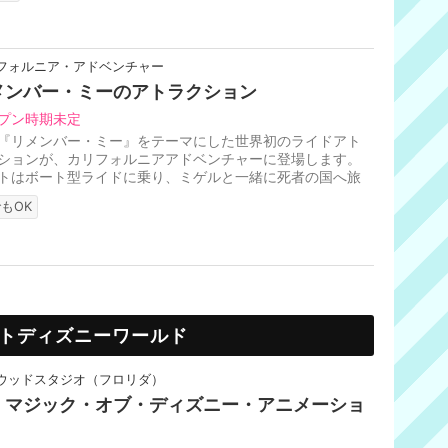
フォルニア・アドベンチャー
メンバー・ミーのアトラクション
プン時期未定
『リメンバー・ミー』をテーマにした世界初のライドアト
ションが、カリフォルニアアドベンチャーに登場します。
トはボート型ライドに乗り、ミゲルと一緒に死者の国へ旅
ます。おなじみのキャラク...
もOK
トディズニーワールド
ウッドスタジオ（フロリダ）
・マジック・オブ・ディズニー・アニメーショ