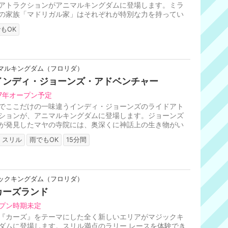
アトラクションがアニマルキングダムに登場します。ミラ
の家族「マドリガル家」はそれぞれが特別な力を持ってい
アントニオは動物と話すこ...
もOK
マルキングダム（フロリダ）
インディ・ジョーンズ・アドベンチャー
27年オープン予定
でここだけの一味違うインディ・ジョーンズのライドアト
ションが、アニマルキングダムに登場します。ジョーンズ
が発見したマヤの寺院には、奥深くに神話上の生き物がい
いう噂をあり、それを確か...
スリル
雨でもOK
15分間
ックキングダム（フロリダ）
カーズランド
プン時期未定
『カーズ』をテーマにした全く新しいエリアがマジックキ
ダムに登場します。スリル満点のラリー レースを体験でき