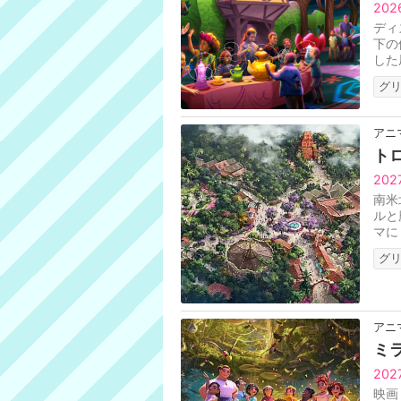
202
ディ
下の
した
ン、
グ
アニ
ト
20
南米
ルと
マに
ラン
グ
アニ
ミ
20
映画