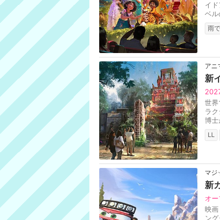
イド
ベル
て、
雨で
アニ
新
20
世界
ラク
博士
ると
LL
マジ
新
オー
映画
ング