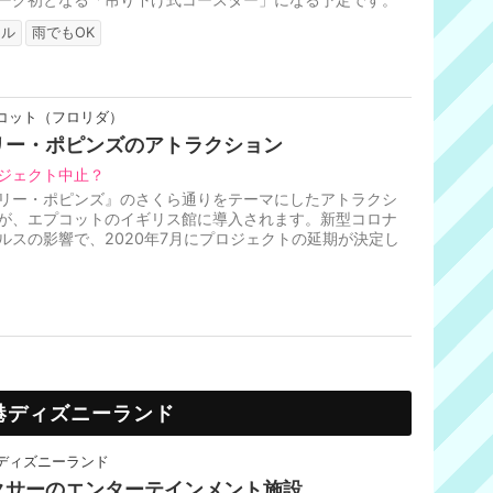
さんのドアが並ぶ空間を高...
リル
雨でもOK
コット（フロリダ）
リー・ポピンズのアトラクション
ジェクト中止？
リー・ポピンズ』のさくら通りをテーマにしたアトラクシ
が、エプコットのイギリス館に導入されます。新型コロナ
ルスの影響で、2020年7月にプロジェクトの延期が決定し
た。
港ディズニーランド
ディズニーランド
クサーのエンターテインメント施設