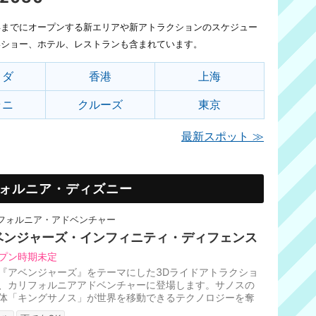
0年までにオープンする新エリアや新アトラクションのスケジュー
いショー、ホテル、レストランも含まれています。
リダ
香港
上海
ラニ
クルーズ
東京
最新スポット ≫
ォルニア・ディズニー
フォルニア・アドベンチャー
ベンジャーズ・インフィニティ・ディフェンス
プン時期未定
『アベンジャーズ』をテーマにした3Dライドアトラクショ
、カリフォルニアアドベンチャーに登場します。サノスの
体「キングサノス」が世界を移動できるテクノロジーを奪
あらゆる場所で大混乱を引...