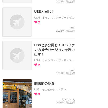
2026年1月に訪問
USSと同じ！
USH：トランスフォーマー：ザ・ライド 3D
2
mei
2026年1月に訪問
USSと多分同じ！スペファ
ンの貞子バージョンを思い
出す！
USH：リベンジ・オブ・ザ・マミー：ザ・ライド
2
mei
2026年1月に訪問
開園前の朝食
USS：その他のレストラン
3
じゃじゃん
2026年3月に訪問