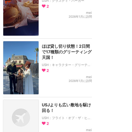
USH：クラスティ・バーガー
2
mei
2026年1月に訪問
ほぼ貸し切り状態！2日間
で17種類のグリーティング
天国！
USH：キャラクター・グリーティング
2
mei
2026年1月に訪問
USJよりも広い敷地を駆け
回る！
USH：フライト・オブ・ザ・ヒッポグリフ
2
mei