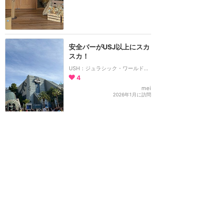
安全バーがUSJ以上にスカ
スカ！
USH：ジュラシック・ワールド・ザ・ライド
4
mei
2026年1月に訪問
始めから終わりまで抜かり
なくペットの世界が広が
る！
USH：ペット：オフ・ザ・リーシュ！
3
mei
2026年1月に訪問