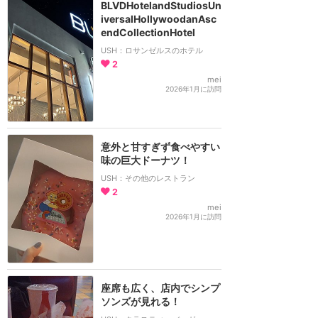
BLVDHotelandStudiosUn
iversalHollywoodanAsc
endCollectionHotel
USH：ロサンゼルスのホテル
2
mei
2026年1月に訪問
意外と甘すぎず食べやすい
味の巨大ドーナツ！
USH：その他のレストラン
2
mei
2026年1月に訪問
座席も広く、店内でシンプ
ソンズが見れる！