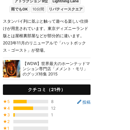
アトラクション 9位
Lightning Lane
雨でもOK
10分間
リバティースクエア
スタンバイ列に並ぶと触って遊べる楽しい仕掛
けが用意されています。東京ディズニーランド
版とは屋根裏部屋などが部分的に違います。
2023年11月のリニューアルで「ハットボック
ス・ゴースト」が登場。
【WDW】世界最大のホーンテッドマ
ンション専門店「メメント・モリ」
のグッズ特集 2015
クチコミ（21件）
★5
8
投稿
★4
12
★3
1
★2
★1