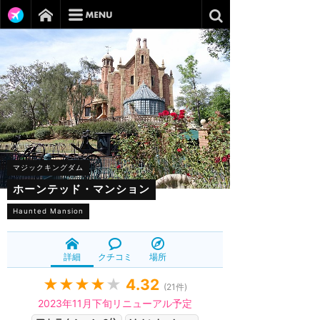
マジックキングダム
ホーンテッド・マンション
Haunted Mansion
詳細
クチコミ
場所
★★★★
★
4.32
(
21
件)
2023年11月下旬リニューアル予定