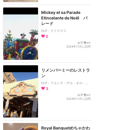
Mickey et sa Parade
Etincelante de Noël パ
レード
DLP：クリスマス
2
ai🐰🐥eri
2024年11月に訪問
リメンバーミーのレストラ
ン️
DLP：フエンテ・デル・オロ・レストランテ
3
ai🐰🐥eri
2024年11月に訪問
Royal Banquetめちゃかわ