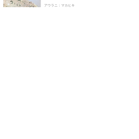
アウラニ：マカヒキ
8
1
じゃじゃん
2026年7月に訪問
HANAタクシー
アウラニ：タクシー
6
じゃじゃん
2026年7月に訪問
雨の日の鑑賞は要注意！
10周年記念プロジェクシ
ョンマッピングが加わった
夜のショー