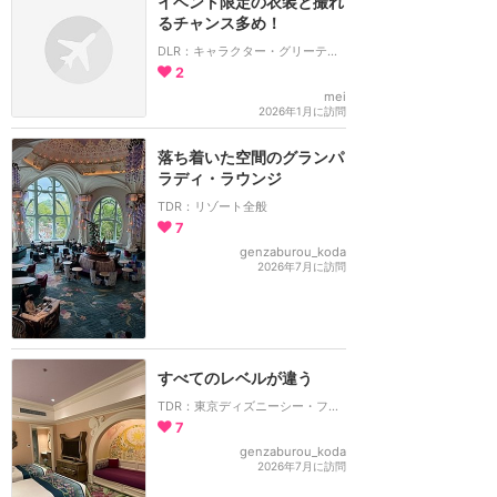
イベント限定の衣装と撮れ
るチャンス多め！
DLR：キャラクター・グリーティング
2
mei
2026年1月に訪問
落ち着いた空間のグランパ
ラディ・ラウンジ
TDR：リゾート全般
7
genzaburou_koda
2026年7月に訪問
すべてのレベルが違う
TDR：東京ディズニーシー・ファンタジースプリングスホテル
7
genzaburou_koda
2026年7月に訪問