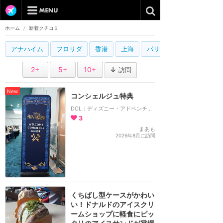
ホーム
/
新着クチコミ
アナハイム
フロリダ
香港
上海
パリ
2+
5+
10+
訪問
New
コンシェルジュ特典
DCL：ディズニー・アドベンチャー号
3
まあも
2026年8月に訪問
くちばし型ケースがかわい
い！ドナルドのアイスクリ
ームショップに軽食にピッ