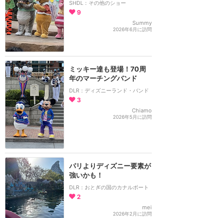
SHDL：その他のショー
9
Summy
2026年6月に訪問
ミッキー達も登場！70周
年のマーチングバンド
DLR：ディズニーランド・バンド
3
Chiamo
2026年5月に訪問
パリよりディズニー要素が
強いかも！
DLR：おとぎの国のカナルボート
2
mei
2026年2月に訪問