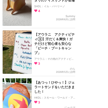
タリのアイスサンドが登場
SHDL：イル・パペリーノ
4
Summy
2026年6月に訪問
【アウラニ アクティビテ
ィ③】汗だく＆爽快！ガ
チだけど初心者も安心な
「ビーチ・ブートキャン
プ」
アウラニ：その他のアクティビティ
3
のら
2026年5月に訪問
【あつっ！ひやっ！】ジェ
ラートサンドをいただきま
した！
HKDL：スモール・ワールド・アイスクリーム
3
にゃえぴ