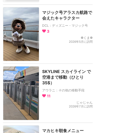
マジック号アラスカ航路で
会えたキャラクター
DCL：ディズニー・マジック号
3
❁くま❁
2026年5月に訪問
SKYLINE スカイライン で
空港まで移動（ひとり
35$）
アウラニ：その他の移動手段
11
じゃじゃん
2026年7月に訪問
マカヒキ朝食メニュー