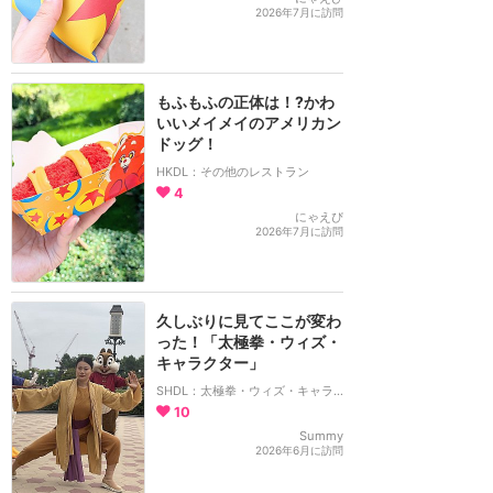
2026年7月に訪問
もふもふの正体は！?かわ
いいメイメイのアメリカン
ドッグ！
HKDL：その他のレストラン
4
にゃえぴ
2026年7月に訪問
久しぶりに見てここが変わ
った！「太極拳・ウィズ・
キャラクター」
SHDL：太極拳・ウィズ・キャラクター
10
Summy
2026年6月に訪問