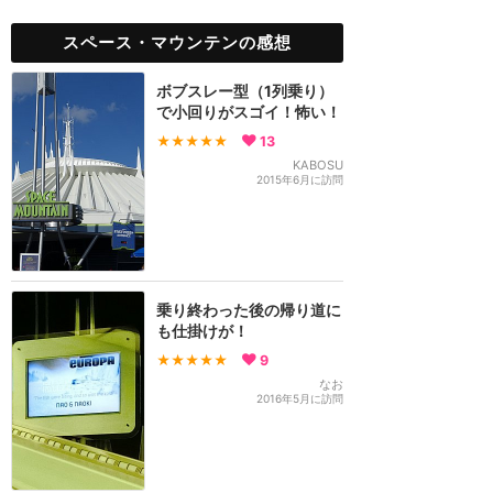
スペース・マウンテンの感想
ボブスレー型（1列乗り）
で小回りがスゴイ！怖い！
★★★★★
13
KABOSU
2015年6月に訪問
乗り終わった後の帰り道に
も仕掛けが！
★★★★★
9
なお
2016年5月に訪問