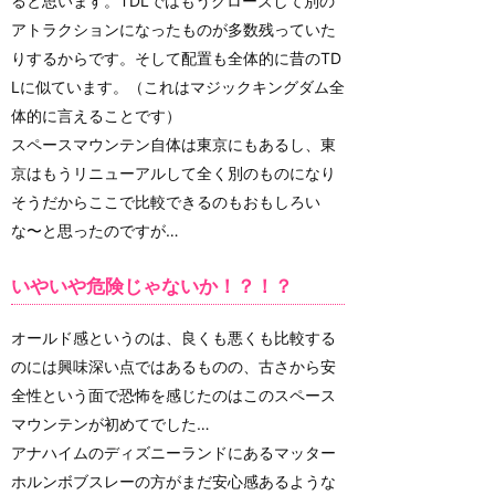
ると思います。TDLではもうクローズして別の
アトラクションになったものが多数残っていた
りするからです。そして配置も全体的に昔のTD
Lに似ています。（これはマジックキングダム全
体的に言えることです）
スペースマウンテン自体は東京にもあるし、東
京はもうリニューアルして全く別のものになり
そうだからここで比較できるのもおもしろい
な〜と思ったのですが…
いやいや危険じゃないか！？！？
オールド感というのは、良くも悪くも比較する
のには興味深い点ではあるものの、古さから安
全性という面で恐怖を感じたのはこのスペース
マウンテンが初めてでした…
アナハイムのディズニーランドにあるマッター
ホルンボブスレーの方がまだ安心感あるような