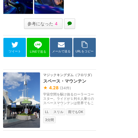
参考になった
4
ツイート
メールで送る
URLをコピー
LINEで送る
マジックキングダム（フロリダ）
スペース・マウンテン
★
4.28
(
34
件)
宇宙空間を駆け抜るローラーコー
スター。ライドが１列６人乗りの
スペースマウンテンは世界でもこ
こだけ。座席のス...
LL
スリル
雨でもOK
3分間