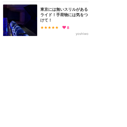
東京には無いスリルがある
ライド！手荷物には気をつ
けて！
★★★★★
8
yoshiwo
2018年5月に訪問
荷物が「無限の彼方へ」飛
ばされないように！
★★★★
★
5
NEMO
2016年3月に訪問
日本とは一味違うアトラク
ション
★★★★
★
5
ayaka.