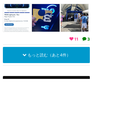
11
3
もっと読む（あと4件）
ウォルトディズニーワールド
攻略ガイド
新着クチコミ
基礎知識
個人手配マニュアル
ホテル選び
キャラダイ予約
最新スポット