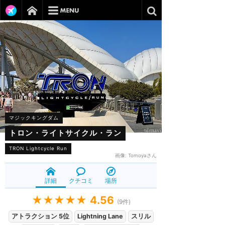
マジックキングダム
トロン・ライトサイクル・ラン
TRON Lightcycle Run
画像:
Tomoyaさん
詳細
クチコミ
場所
★★★★★
4.56
(
9
件)
アトラクション 5位
Lightning Lane
スリル