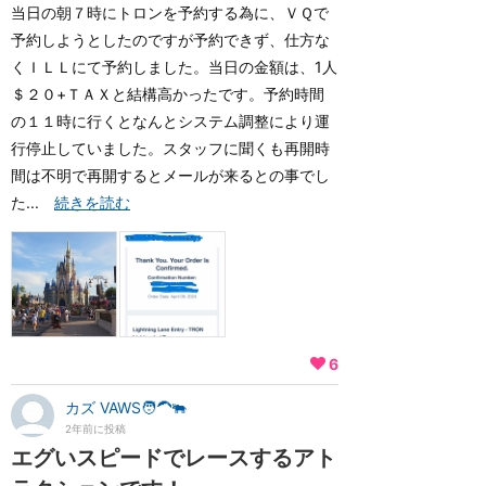
当日の朝７時にトロンを予約する為に、ＶＱで
予約しようとしたのですが予約できず、仕方な
くＩＬＬにて予約しました。当日の金額は、1人
＄２０+ＴＡＸと結構高かったです。予約時間
の１１時に行くとなんとシステム調整により運
行停止していました。スタッフに聞くも再開時
間は不明で再開するとメールが来るとの事でし
た...
続きを読む
6
カズ VAWS🧑‍🦱🐃
2年前に投稿
エグいスピードでレースするアト