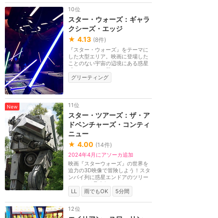
10位
スター・ウォーズ：ギャラ
クシーズ・エッジ
★
4.13
(
8
件)
『スター・ウォーズ』をテーマに
した大型エリア。映画に登場した
ことのない宇宙の辺境にある惑星
「バトゥー」の貿...
グリーティング
11位
New
スター・ツアーズ：ザ・ア
ドベンチャーズ・コンティ
ニュー
★
4.00
(
14
件)
2024年4月にアソーカ追加
映画『スターウォーズ』の世界を
迫力の3D映像で冒険しよう！スタ
ンバイ列に惑星エンドアのツリー
ハウスや4足歩行ロ...
LL
雨でもOK
5分間
12位