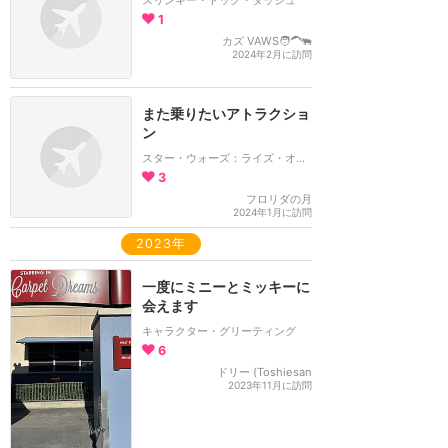
1
カズ VAWS🧑‍🦱🐃
2024年2月に訪問
また乗りたいアトラクショ
ン
スター・ウォーズ：ライズ・オブ・ザ・レジスタンス
3
フロリダの月
2024年1月に訪問
2023年
一度にミニーとミッキーに
会えます
キャラクター・グリーティング
6
ドリー (Toshiesan
2023年11月に訪問