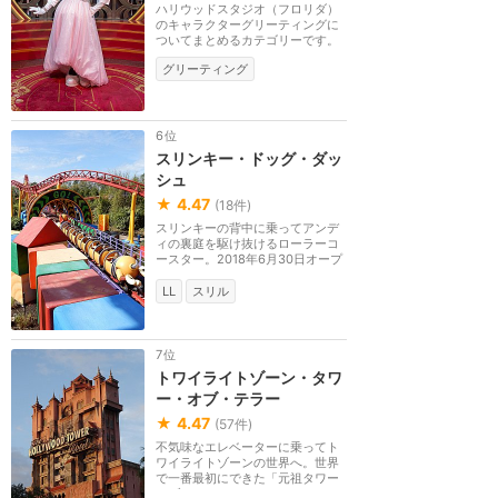
ハリウッドスタジオ（フロリダ）
のキャラクターグリーティングに
ついてまとめるカテゴリーです。
グリーティング
6位
スリンキー・ドッグ・ダッ
シュ
★
4.47
(
18
件)
スリンキーの背中に乗ってアンデ
ィの裏庭を駆け抜けるローラーコ
ースター。2018年6月30日オープ
ン。
LL
スリル
7位
トワイライトゾーン・タワ
ー・オブ・テラー
★
4.47
(
57
件)
不気味なエレベーターに乗ってト
ワイライトゾーンの世界へ。世界
で一番最初にできた「元祖タワー
オブテラー」で、...