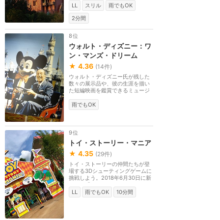
LL
スリル
雨でもOK
2分間
8位
ウォルト・ディズニー：ワ
ン・マンズ・ドリーム
★
4.36
(
14
件)
ウォルト・ディズニー氏が残した
数々の展示品や、彼の生涯を描い
た短編映画を鑑賞できるミュージ
アム。アトラクシ...
雨でもOK
9位
トイ・ストーリー・マニア
★
4.35
(
29
件)
トイ・ストーリーの仲間たちが登
場する3Dシューティングゲームに
挑戦しよう。2018年6月30日に新
エリア「トイ・スト...
LL
雨でもOK
10分間