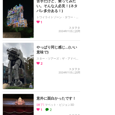
苦手だけど、乗ってみた
い。そんな人必見！(ネタ
バレ多分ある！)
トワイライトゾーン・タワー・オブ・テラー
1
スタヲタ
2024年11月に訪問
やっぱり同じ感じ...(いい
意味で)
スター・ツアーズ：ザ・アドベンチャーズ・コンティニュー
2
スタヲタ
2024年11月に訪問
意外に面白かったです！
[終了]
マペット・ビジョン3D
1
2