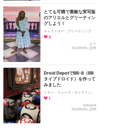
とても可憐で素敵な実写版
のアリエルとグリーティン
グしよう！
キャラクター・グリーティング
5
よー
2023年9月に訪問
Droid DepotでBB-8（BB
タイプドロイド）を作って
みました
スター・ウォーズ：ギャラクシーズ・エッジ
1
kokujira
2023年8月に訪問
コースは2つ 昼と夜でも