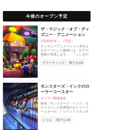
今後のオープン予定
ザ・マジック・オブ・ディ
ズニー・アニメーション
2026/9/14 ～ （予定）
ディズニーアニメーション本社を
モチーフにした建物には、以下の
体験が登場します。・『ふしぎの
国のアリス』をテ...
グリーティング
雨でもOK
モンスターズ・インクのロ
ーラーコースター
オープン時期未定
映画『モンスターズ・インク』を
テーマにした世界初のローラーコ
ースターが、ハリウッドスタジオ
に登場します。デ...
スリル
雨でもOK