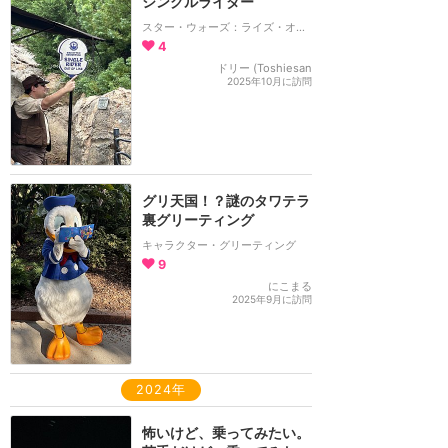
シングルライダー
スター・ウォーズ：ライズ・オブ・ザ・レジスタンス
4
ドリー (Toshiesan
2025年10月に訪問
グリ天国！？謎のタワテラ
裏グリーティング
キャラクター・グリーティング
9
にこまる
2025年9月に訪問
2024年
怖いけど、乗ってみたい。