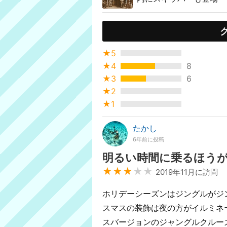
★5
★4
8
★3
6
★2
★1
たかし
6年前に投稿
明るい時間に乗るほう
★★★
★★
2019年11月に訪問
ホリデーシーズンはジングルがジ
スマスの装飾は夜の方がイルミネ
スバージョンのジャングルクルー