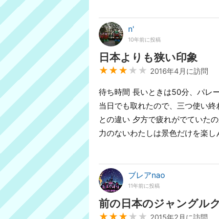
n'
10年前に投稿
日本よりも狭い印象
★★★
★★
2016年4月に訪問
待ち時間 長いときは50分、パレ
当日でも取れたので、三つ使い終
との違い 夕方で疲れがでていた
力のないわたしは景色だけを楽し
ブレアnao
11年前に投稿
前の日本のジャングル
★★★
★★
2015年2月に訪問