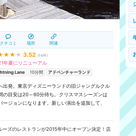
クチコミ
場所
関連
★★★
★
3.52
(
14
件)
021年夏にリニューアル
htning Lane
10分間
アドベンチャーランド
へ出発。東京ディズニーランドの旧ジャングルクル
間の目安は20～60分待ち。クリスマスシーズンは
バージョンになります。新しい演出を追加して、
ルーズのレストランが2015年中にオープン決定！店