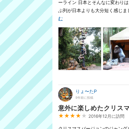
ーライン 日本とそんなに変わり
ぶ列が日本よりも大分短く感じまし
む
りょ〜たP
9年前に投稿
意外に楽しめたクリス
★★★★
★
2016年12月に訪問
クリスマスバージョンのジャングルクル