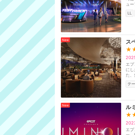
ュー
LL
New
ス
★
20
エプ
にし
た、
ある
テ
New
ル
★
20
エプ
ー、