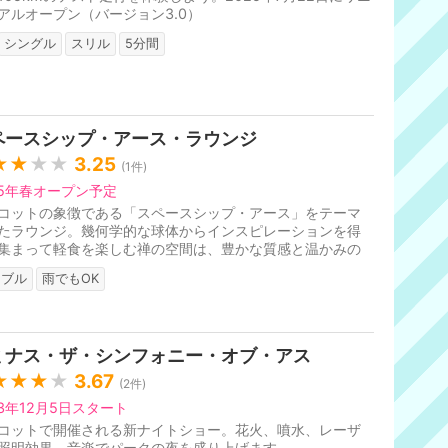
アルオープン（バージョン3.0）
シングル
スリル
5分間
ペースシップ・アース・ラウンジ
★★
★★
3.25
(
1
件)
25年春オープン予定
コットの象徴である「スペースシップ・アース」をテーマ
たラウンジ。幾何学的な球体からインスピレーションを得
集まって軽食を楽しむ禅の空間は、豊かな質感と温かみの
メタリックな色調で覆われ...
ーブル
雨でもOK
ミナス・ザ・シンフォニー・オブ・アス
★★★
★
3.67
(
2
件)
23年12月5日スタート
コットで開催される新ナイトショー。花火、噴水、レーザ
照明効果、音楽でパークの夜を盛り上げます。