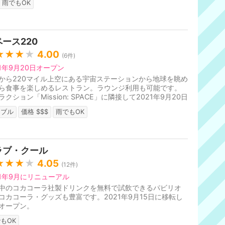
雨でもOK
ース220
★★★
★
4.00
(
6
件)
21年9月20日オープン
から220マイル上空にある宇宙ステーションから地球を眺め
ら食事を楽しめるレストラン。ラウンジ利用も可能です。
ラクション「Mission: SPACE」に隣接して2021年9月20日
プン。
ーブル
価格 $$$
雨でもOK
ラブ・クール
★★★
★
4.05
(
12
件)
21年9月にリニューアル
中のコカコーラ社製ドリンクを無料で試飲できるパビリオ
コカコーラ・グッズも豊富です。2021年9月15日に移転し
オープン。
もOK