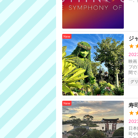
New
ジ
★
20
映画
プの
間で
す。
グ
New
寿
★
20
日本
司や