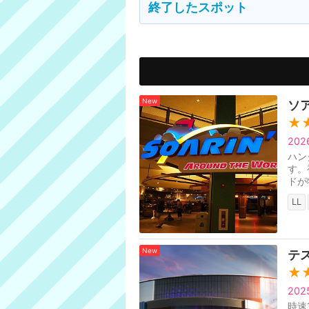
終了したスポット
New
ソ
★
20
ハン
す。
ドが特
建国
LL
New
テ
★
20
時速