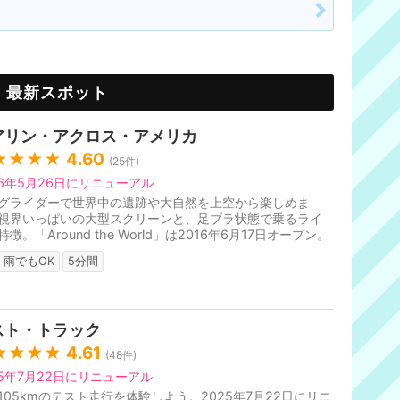
最新スポット
アリン・アクロス・アメリカ
★★★★
4.60
(
25
件)
26年5月26日にリニューアル
グライダーで世界中の遺跡や大自然を上空から楽しめま
視界いっぱいの大型スクリーンと、足ブラ状態で乗るライ
徴。「Around the World」は2016年6月17日オープン。
250周年を記念して、2026年5月...
雨でもOK
5分間
スト・トラック
★★★★
4.61
(
48
件)
25年7月22日にリニューアル
105kmのテスト走行を体験しよう。2025年7月22日にリニ