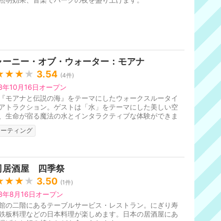
ャーニー・オブ・ウォーター：モアナ
★★★
★
3.54
(
4
件)
23年10月16日オープン
『モアナと伝説の海』をテーマにしたウォークスルータイ
アトラクション。ゲストは「水」をテーマにした美しい空
、生命が宿る魔法の水とインタラクティブな体験ができま
モアナとのグリーティング...
リーティング
司居酒屋 四季祭
★★★
★
3.50
(
1
件)
23年8月16日オープン
館の二階にあるテーブルサービス・レストラン。にぎり寿
鉄板料理などの日本料理が楽しめます。日本の居酒屋にあ