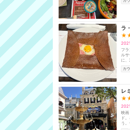
カ
ラ
★
20
フラ
ルサ
に、
カ
レ
★
20
映画
ド。
う。
Adv