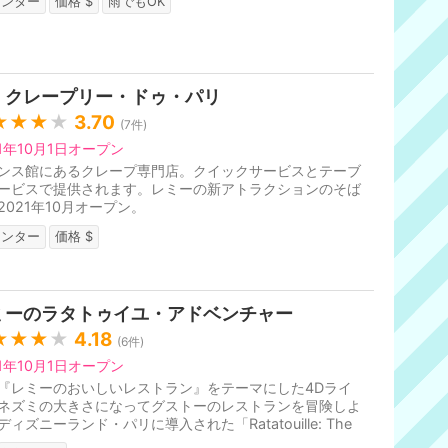
ウンター
価格 $
雨でもOK
・クレープリー・ドゥ・パリ
★★★
★
3.70
(
7
件)
21年10月1日オープン
ンス館にあるクレープ専門店。クイックサービスとテーブ
ービスで提供されます。レミーの新アトラクションのそば
2021年10月オープン。
ウンター
価格 $
ミーのラタトゥイユ・アドベンチャー
★★★
★
4.18
(
6
件)
21年10月1日オープン
『レミーのおいしいレストラン』をテーマにした4Dライ
ネズミの大きさになってグストーのレストランを冒険しよ
ディズニーランド・パリに導入された「Ratatouille: The
enture」と同じ内容で、フラ...