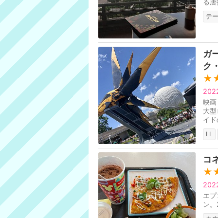
る唐
テ
ガ
ク
★
20
映画
大型
イド
いま
LL
コ
★
20
エプ
ン。