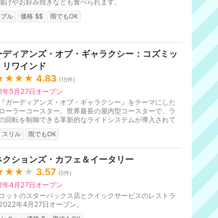
揚げやお好み焼きなども食べられます。
ーブル
価格 $$
雨でもOK
ーディアンズ・オブ・ギャラクシー：コズミッ
・リワインド
★★★★
4.83
(
15
件)
22年5月27日オープン
『ガーディアンズ・オブ・ギャラクシー』をテーマにした
ローラーコースター。世界最長の屋内型コースターで、ラ
の回転を制御できる革新的なライドシステムが導入されて
す。2022年5月27日オープン。
スリル
雨でもOK
ネクションズ・カフェ＆イータリー
★★★
★
3.57
(
5
件)
22年4月27日オープン
コットのスターバックス店とクイックサービスのレストラ
2022年4月27日オープン。