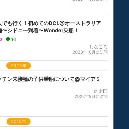
人でも行く！初めてのDCL@オーストラリア
備〜シドニー到着〜Wonder乗船！
0
16
しなころ
2023年10月に訪問
2022年
クチン未接種の子供乗船について@マイアミ
肉太郎
2022年9月に訪問
2019年