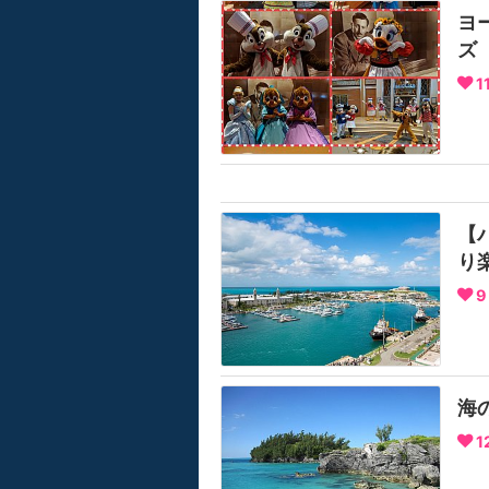
ヨ
ズ
1
【
り
9
海
1