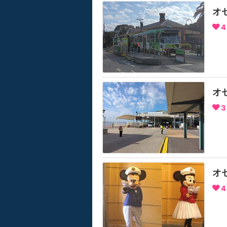
オ
4
オセ
3
オ
4