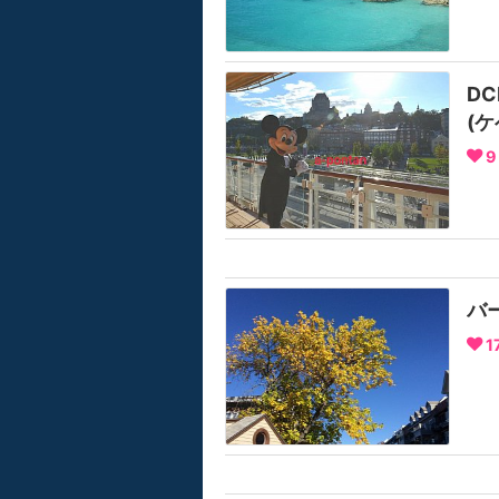
D
(
9
バ
1