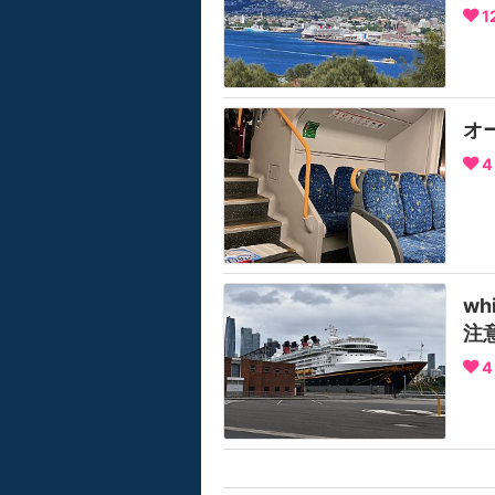
1
オ
4
wh
注
4