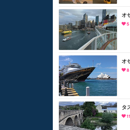
オ
5
オ
8
タ
1