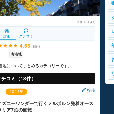
画像:
レオさん
詳細
クチコミ
★★★★
4.55
(
18
件)
寄港地
港地についてまとめるカテゴリーです。
クチコミ（18件）
投稿
2024年
ィズニーワンダーで行くメルボルン発着オース
ラリア7泊の船旅