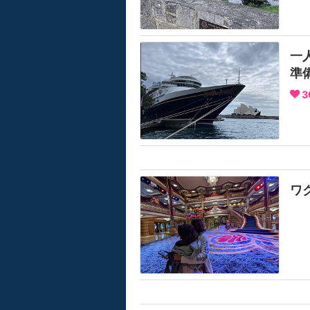
一
準
3
ワ