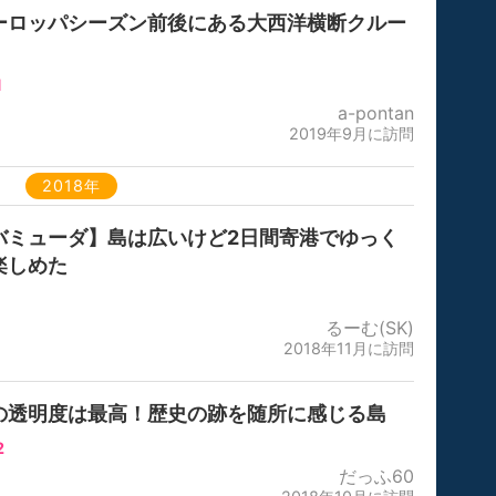
ーロッパシーズン前後にある大西洋横断クルー
1
a-pontan
2019年9月に訪問
2018年
バミューダ】島は広いけど2日間寄港でゆっく
楽しめた
るーむ(SK)
2018年11月に訪問
の透明度は最高！歴史の跡を随所に感じる島
2
だっふ60