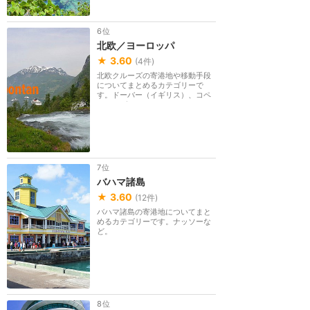
6位
北欧／ヨーロッパ
★
3.60
(
4
件)
北欧クルーズの寄港地や移動手段
についてまとめるカテゴリーで
す。ドーバー（イギリス）、コペ
ンハーゲン（デンマ...
7位
バハマ諸島
★
3.60
(
12
件)
バハマ諸島の寄港地についてまと
めるカテゴリーです。ナッソーな
ど。
8位