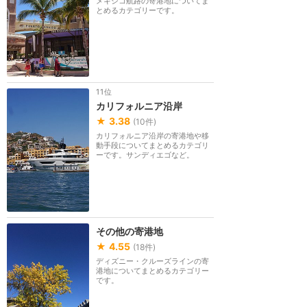
メキシコ航路の寄港地についてま
とめるカテゴリーです。
11位
カリフォルニア沿岸
★
3.38
(
10
件)
カリフォルニア沿岸の寄港地や移
動手段についてまとめるカテゴリ
ーです。サンディエゴなど。
その他の寄港地
★
4.55
(
18
件)
ディズニー・クルーズラインの寄
港地についてまとめるカテゴリー
です。