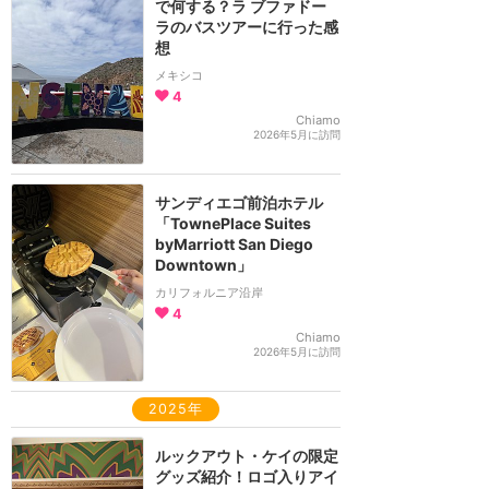
で何する？ラ ブファドー
ラのバスツアーに行った感
想
メキシコ
4
Chiamo
2026年5月に訪問
サンディエゴ前泊ホテル
「TownePlace Suites
byMarriott San Diego
Downtown」
カリフォルニア沿岸
4
Chiamo
2026年5月に訪問
2025年
ルックアウト・ケイの限定
グッズ紹介！ロゴ入りアイ