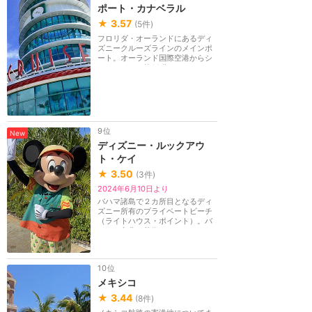
ポート・カナベラル
★
3.57
(
5
件)
フロリダ・オーランドにあるディ
ズニークルーズラインのメインポ
ート。オーランド国際空港からシ
ャトルバスで約60分。
9位
New
ディズニー・ルックアウ
ト・ケイ
★
3.50
(
3
件)
2024年6月10日より
バハマ諸島で２カ所目となるディ
ズニー所有のプライベートビーチ
（ライトハウス・ポイント）。バ
ハマの文化や芸術...
10位
メキシコ
★
3.44
(
8
件)