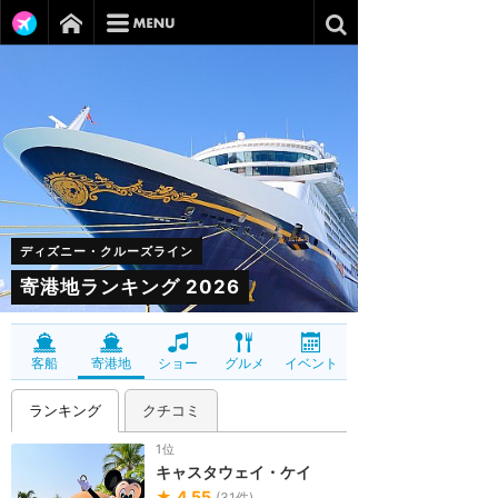
ディズニー・クルーズライン
寄港地ランキング 2026
客船
寄港地
ショー
グルメ
イベント
ランキング
クチコミ
1位
キャスタウェイ・ケイ
★
4.55
(
31
件)