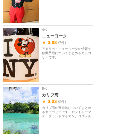
ポリ（イタリア）...
4位
ニューヨーク
★
3.88
(
7
件)
アメリカ・ニューヨークの情報や
移動手段についてまとめるカテゴ
リーです。
5位
カリブ海
★
3.63
(
9
件)
カリブ海の寄港地についてまとめ
るカテゴリーです。セントトーマ
ス、グランドケイマン、コズメル
など。