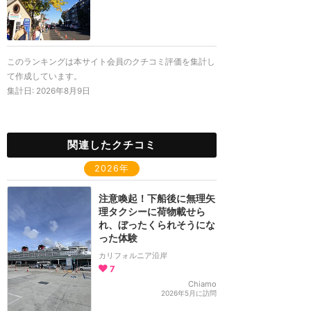
このランキングは本サイト会員のクチコミ評価を集計し
て作成しています。
集計日:
2026年8月9日
関連したクチコミ
2026年
注意喚起！下船後に無理矢
理タクシーに荷物載せら
れ、ぼったくられそうにな
った体験
カリフォルニア沿岸
7
Chiamo
2026年5月に訪問