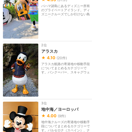
バハマ諸島にあるディズニー所有
のプライベートアイランド。ディ
ズニークルーズでしか行けない島
では様々なグリー...
2位
アラスカ
★
4.10
(
20
件)
アラスカ航路の寄港地や移動手段
についてまとめるカテゴリーで
す。バンクーバー、スキャグウェ
イ、トレーシーアー...
3位
地中海／ヨーロッパ
★
4.00
(
9
件)
地中海クルーズの寄港地や移動手
段についてまとめるカテゴリーで
す。バルセロナ（スペイン）、ナ