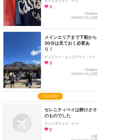
キャスタウェイ・ケイ
3
Chiamo
2025年11月に訪問
メインエリアまで下船から
30分は見ておく必要あ
り！
ディズニー・ルックアウト・ケイ
3
Chiamo
2025年11月に訪問
2024年
セレニティベイは静けさそ
のものでした
キャスタウェイ・ケイ
2
七菜