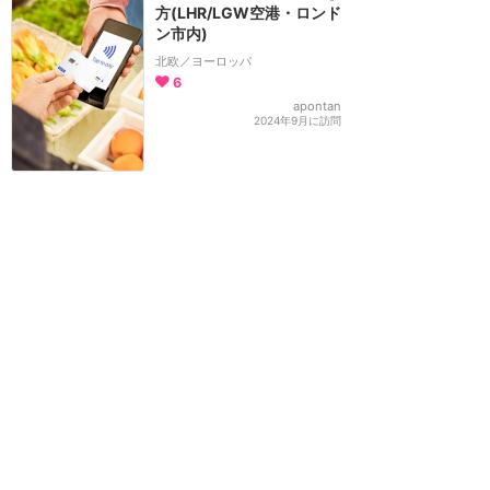
方(LHR/LGW空港・ロンド
ン市内)
北欧／ヨーロッパ
6
apontan
2024年9月に訪問
イギリス周遊クルーズ最
高〜【たとえ円安でも】
北欧／ヨーロッパ
3
apontan
2024年9月に訪問
ダウンタウンへはスカイト
レインが安価で便利
アラスカ