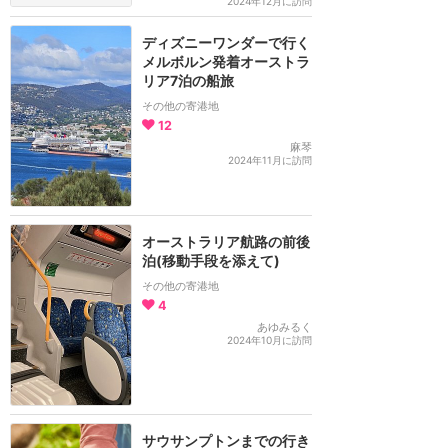
2024年12月に訪問
ディズニーワンダーで行く
メルボルン発着オーストラ
リア7泊の船旅
その他の寄港地
12
麻琴
2024年11月に訪問
オーストラリア航路の前後
泊(移動手段を添えて)
その他の寄港地
4
あゆみるく
2024年10月に訪問
サウサンプトンまでの行き