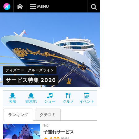
ディズニー・クルーズライン
サービス特集 2026
客船
寄港地
ショー
グルメ
イベント
ランキング
クチコミ
1位
子連れサービス
★
4.00
(
5
件)