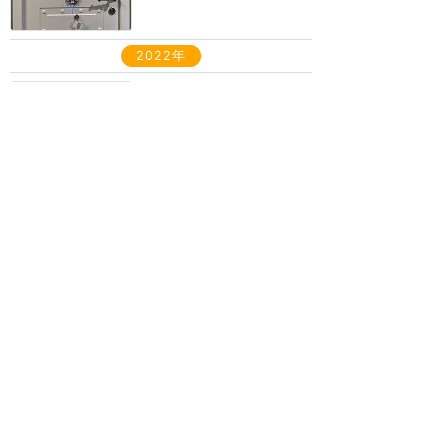
2022年
Wish オンデマンドTV
リゾート全般
3
2
旅人
2022年7月に訪問
Wish 船内wifi 経由でイン
ターネット
Wi-Fi
5
旅人
2022年7月に訪問