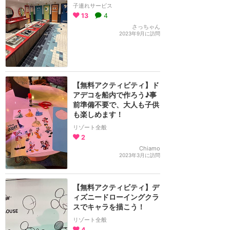
子連れサービス
13
4
さっちゃん
2023年9月に訪問
【無料アクティビティ】ド
アデコを船内で作ろう♪事
前準備不要で、大人も子供
も楽しめます！
リゾート全般
2
Chiamo
2023年3月に訪問
【無料アクティビティ】デ
ィズニードローイングクラ
スでキャラを描こう！
リゾート全般
4