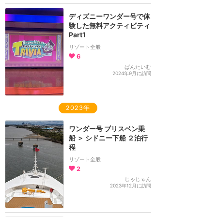
ディズニーワンダー号で体
験した無料アクティビティ
Part1
リゾート全般
6
ぱんたいむ
2024年9月に訪問
2023年
ワンダー号 ブリスベン乗
船 ＞ シドニー下船 ２泊行
程
リゾート全般
2
じゃじゃん
2023年12月に訪問