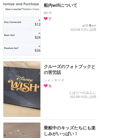
船内wifiについて
Wi-Fi
7
ai🐰🐥eri
2023年11月に訪問
クルーズのフォトブックと
の苦労話
シャッターズ
5
とぽりーのみんに
2023年10月に訪問
乗船中のキッズたちにも楽
しみがいっぱい！