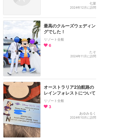
七菜
2024年12月に訪問
最高のクルーズウェディン
グでした！
リゾート全般
6
たそ
2024年11月に訪問
オーストラリア2泊航路の
レインフォレストについて
リゾート全般
3
あゆみるく
2024年10月に訪問