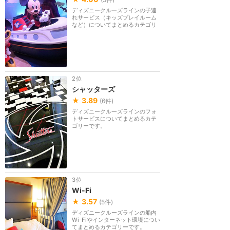
ディズニークルーズラインの子連
れサービス（キッズプレイルーム
など）についてまとめるカテゴリ
ーです。
2位
シャッターズ
★
3.89
(
6
件)
ディズニークルーズラインのフォ
トサービスについてまとめるカテ
ゴリーです。
3位
Wi-Fi
★
3.57
(
5
件)
ディズニークルーズラインの船内
Wi-Fiやインターネット環境につい
てまとめるカテゴリーです。