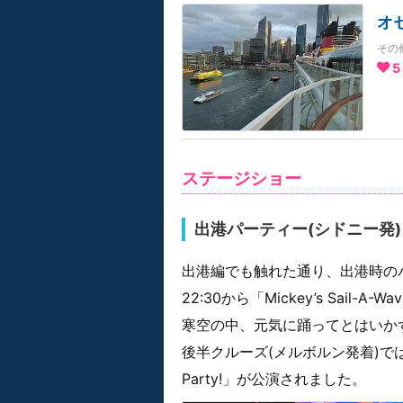
オ
その
5
ステージショー
出港パーティー(シドニー発)
出港編でも触れた通り、出港時の
22:30から「Mickey’s Sail-A-Wa
寒空の中、元気に踊ってとはいか
後半クルーズ(メルボルン発着)では、出
Party!」が公演されました。