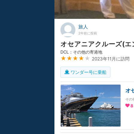
旅人
2年前に投稿
オセアニアクルーズ(エ
DCL：その他の寄港地
★★★★
★
2023年11月に訪問
ワンダー号に乗船
オ
その
8