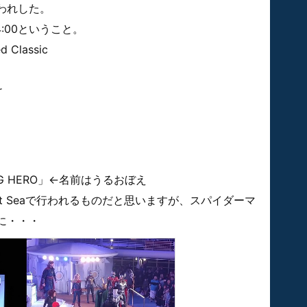
われした。
:00ということ。
d Classic
r
IG HERO」←名前はうるおぼえ
y at Seaで行われるものだと思いますが、スパイダーマ
に・・・