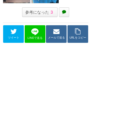
参考になった
3
ツイート
メールで送る
URLをコピー
LINEで送る
ディズニー・クルーズライン
キャスタウェイ・ケイ
★
4.55
(
31
件)
バハマ諸島にあるディズニー所有
のプライベートアイランド。ディ
ズニークルーズでしか行けない島
では様々なグリー...