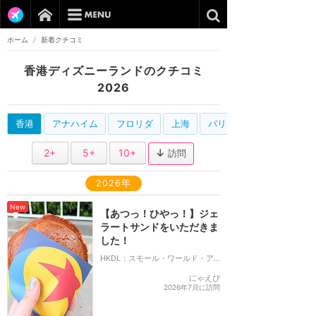
ホーム
/
新着クチコミ
香港ディズニーランドのクチコミ
2026
香港
アナハイム
フロリダ
上海
パリ
2+
5+
10+
訪問
2026年
New
【あつっ！ひやっ！】ジェ
ラートサンドをいただきま
した！
HKDL：スモール・ワールド・アイスクリーム
にゃえぴ
2026年7月に訪問