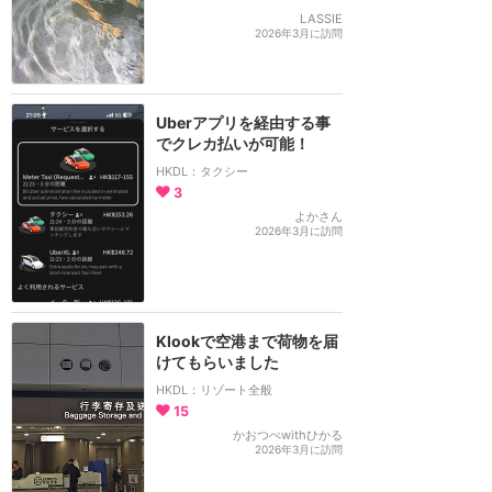
LASSIE
2026年3月に訪問
Uberアプリを経由する事
でクレカ払いが可能！
HKDL：タクシー
3
よかさん
2026年3月に訪問
Klookで空港まで荷物を届
けてもらいました
HKDL：リゾート全般
15
かおつぺwithひかる
2026年3月に訪問