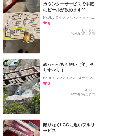
カウンターサービスで手軽
にビールが飲めます^^
HKDL：ロイヤル・バンケットホール
8
おにぎり
2026年3月に訪問
めっっっちゃ短い（笑）そ
りすべり！
HKDL：ワンダリング・オーケンズ・スライディング・スレイ
2
LASSIE
2026年3月に訪問
限りなくLCCに近いフルサ
ービス