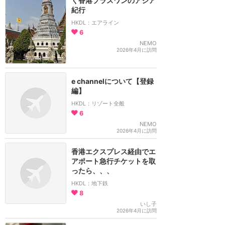
く香港プラスワンのアジア
紀行
HKDL：エアライン
6
NEMO
2026年4月に訪問
e channelについて【登録
編】
HKDL：リゾート全般
6
NEMO
2026年4月に訪問
香港エクスプレス経由でエ
アポート急行チケットを取
ったら、、、
HKDL：地下鉄
8
いし子
2026年4月に訪問