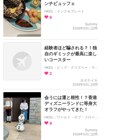
ンチビュッフェ
HKDL：インク＆プレート
6
Summy
2026年5月に訪問
経験者ほど騙される？！独
自のギミックが最高に楽し
いコースター
HKDL：ビッグ・グリズリー・マウンテン・ラナウェイ・マイン・カー
2
ホタテイカ
2026年5月に訪問
会うには運と根性！？香港
ディズニーランドに等身大
オラフがやってきた！
HKDL：ワールド・オブ・フローズン
9
Summy
2026年5月に訪問