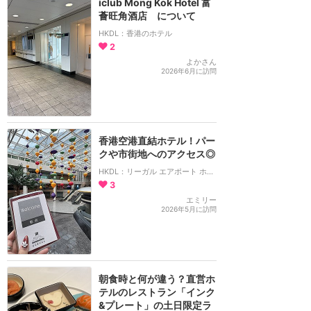
iclub Mong Kok Hotel 富
薈旺角酒店 について
HKDL：香港のホテル
2
よかさん
2026年6月に訪問
香港空港直結ホテル！パー
クや市街地へのアクセス◎
HKDL：リーガル エアポート ホテル
3
エミリー
2026年5月に訪問
朝食時と何が違う？直営ホ
テルのレストラン「インク
&プレート」の土日限定ラ