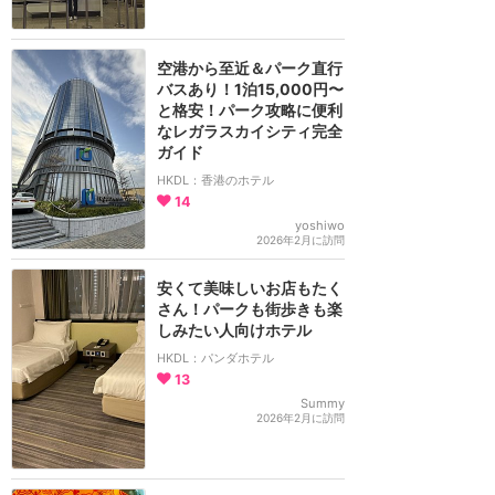
空港から至近＆パーク直行
バスあり！1泊15,000円〜
と格安！パーク攻略に便利
なレガラスカイシティ完全
ガイド
HKDL：香港のホテル
14
yoshiwo
2026年2月に訪問
安くて美味しいお店もたく
さん！パークも街歩きも楽
しみたい人向けホテル
HKDL：パンダホテル
13
Summy
2026年2月に訪問