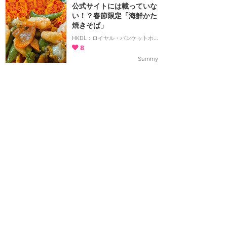
公式サイトには載っていな
い！？春節限定「海鮮かた
焼きそば」
HKDL：ロイヤル・バンケットホール
8
Summy
2026年2月に訪問
まるで日本の歳末福引！？
香港ディズニーランド初登
場の春節福袋
HKDL：グッズ・お土産
13
Summy
2026年2月に訪問
香港ディズニー20周年グ
ッズを大特集！