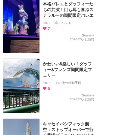
本格バレエとダッフィーた
ちの共演！目も耳も喜ぶス
テラルーの期間限定バレエ
HKDL：春イベント
7
Summy
2026年5月に訪問
かわいい&楽しい！ダッフ
ィー&フレンズ期間限定フ
ェリー
HKDL：その他の移動手段
6
Summy
2026年5月に訪問
キャセイパシフィック航
空：ストップオーバーで行