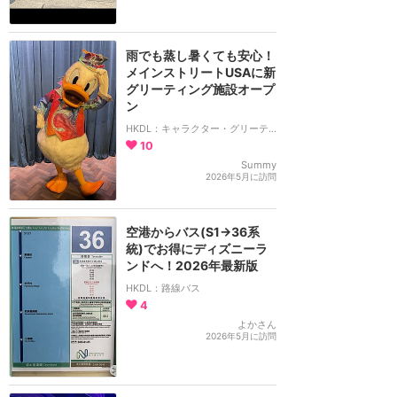
雨でも蒸し暑くても安心！
メインストリートUSAに新
グリーティング施設オープ
ン
HKDL：キャラクター・グリーティング
10
Summy
2026年5月に訪問
空港からバス(S1→36系
統)でお得にディズニーラ
ンドへ！2026年最新版
HKDL：路線バス
4
よかさん
2026年5月に訪問