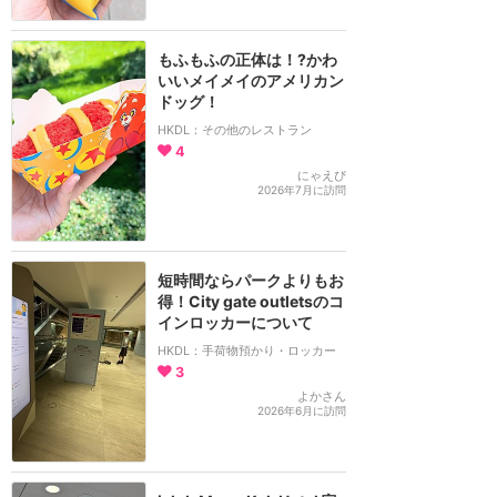
もふもふの正体は！?かわ
いいメイメイのアメリカン
ドッグ！
HKDL：その他のレストラン
4
にゃえぴ
2026年7月に訪問
短時間ならパークよりもお
得！City gate outletsのコ
インロッカーについて
HKDL：手荷物預かり・ロッカー
3
よかさん
2026年6月に訪問