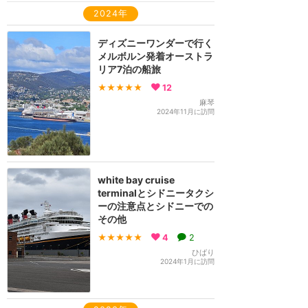
2024年
ディズニーワンダーで行く
メルボルン発着オーストラ
リア7泊の船旅
★★★★★
12
麻琴
2024年11月に訪問
white bay cruise
terminalとシドニータクシ
ーの注意点とシドニーでの
その他
★★★★★
4
2
ひばり
2024年1月に訪問