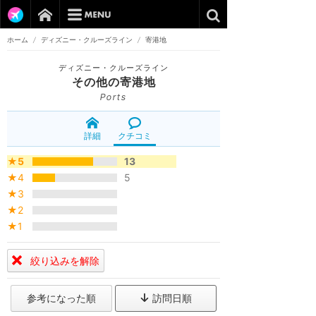
ホーム
/
ディズニー・クルーズライン
/
寄港地
ディズニー・クルーズライン
その他の寄港地
Ports
詳細
クチコミ
★5
13
★4
5
★3
★2
★1
絞り込みを解除
参考になった順
訪問日順