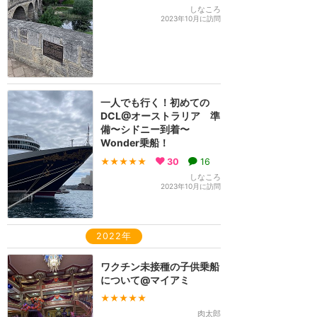
しなころ
2023年10月に訪問
一人でも行く！初めての
DCL@オーストラリア 準
備〜シドニー到着〜
Wonder乗船！
★★★★★
30
16
しなころ
2023年10月に訪問
2022年
ワクチン未接種の子供乗船
について@マイアミ
★★★★★
肉太郎