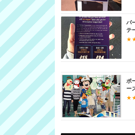
パ
テ
★
ポ
ー
★