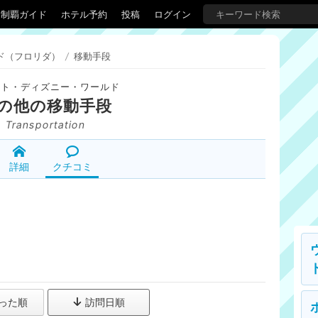
界制覇ガイド
ホテル予約
投稿
ログイン
ド（フロリダ）
/
移動手段
ルト・ディズニー・ワールド
の他の移動手段
Transportation
詳細
クチコミ
った順
訪問日順