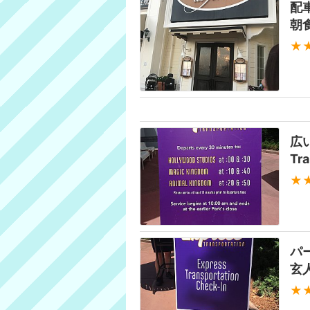
配
朝
★
広
Tr
★
パ
玄
★