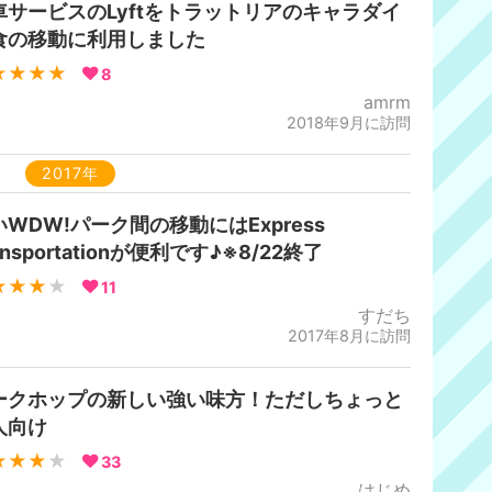
車サービスのLyftをトラットリアのキャラダイ
食の移動に利用しました
★★★★
8
amrm
2018年9月に訪問
2017年
いWDW!パーク間の移動にはExpress
ansportationが便利です♪※8/22終了
★★★
★
11
すだち
2017年8月に訪問
ークホップの新しい強い味方！ただしちょっと
人向け
★★★
★
33
はじめ