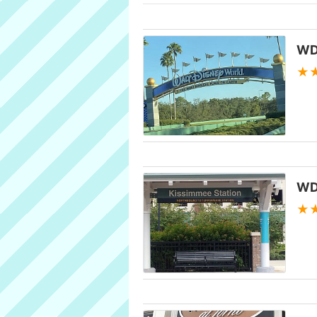
W
★
W
★