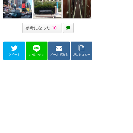
参考になった
10
ツイート
メールで送る
URLをコピー
LINEで送る
ウォルト・ディズニー・ワールド（フロリダ）
その他の移動手段
★
3.80
(
7
件)
ウォルトディズニーワールドやユ
ニバーサルオーランドなどの移動
手段の情報をまとめるカテゴリー
です。