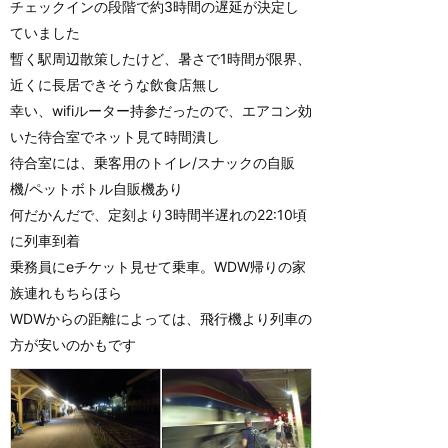
チェックインの段階で約3時間の遅延が決定し
ていました
暫く駅周辺散策したけど、暑さで1時間が限界、
近くに長居できそうな飲食店無し
幸い、wifiルーター持参だったので、エアコン効
いた待合室でネット見て時間潰し
待合室には、乗客用のトイレ/スナックの自販
機/ペットボトル自販機あり
何だかんだで、定刻より3時間半遅れの22:10頃
に列車到着
乗務員にeチケット見せて乗車。WDW帰りの家
族連れもちらほら
WDWからの距離によっては、飛行機より列車の
方が安いのかもです