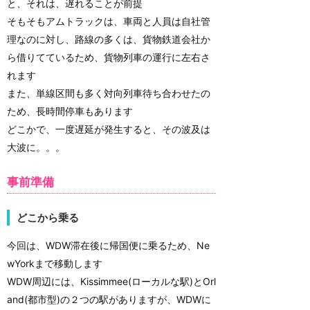
と、それは、遅れることが前提
そもそもアムトラックは、車両と人員は自社管
理なのに対し、路線の多くは、貨物鉄道会社か
ら借りてているため、貨物列車の運行に左右さ
れます
また、単線区間も多く対向列車待ち合わせたの
ため、長時間停車もあります
どこかで、一度遅延が発生すると、その波及は
大波に。。。
事前準備
どこから乗る
今回は、WDW滞在後に帰国便に乗るため、Ne
wYorkまで移動します
WDW周辺には、Kissimmee(ローカルな駅)とOrl
and(都市型)の２つの駅がありますが、WDWに