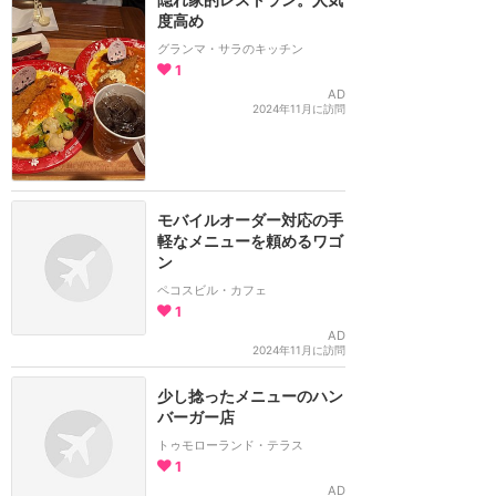
度高め
グランマ・サラのキッチン
1
AD
2024年11月に訪問
モバイルオーダー対応の手
軽なメニューを頼めるワゴ
ン
ペコスビル・カフェ
1
AD
2024年11月に訪問
少し捻ったメニューのハン
バーガー店
トゥモローランド・テラス
1
AD