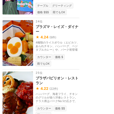
が、ハワイ、タヒチ...
テーブル
グリーティング
価格 $$$
雨でもOK
24位
プラズマ・レイズ・ダイナ
ー
★
4.24
(
9
件)
4種類のライスボウル（エビカツ、
あられチキン、ハンバーグ、ベジ
タブルカレー）や、パーク初登場
のスティック状の...
カウンター
価格 $
雨でもOK
25位
プラザパビリオン・レスト
ラン
★
4.22
(
22
件)
ハンバーグ、海老フライ、チキン
のグリルが揃う洋食レストラン。
テラス席はパークNo.1の広さで、
夜になるとテーブ...
カウンター
価格 $$