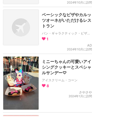
2024年10月に訪問
ベーシックなピザやカルッ
ツオーネがいただけるレス
トラン
パン・ギャラクティック・ピザ・ポート
1
AD
2024年10月に訪問
ミニーちゃんの可愛いアイ
シングクッキーとスペシャ
ルサンデー♡
アイスクリーム・コーン
8
さやさや
2024年1月に訪問
ミニーちゃんモチーフのリ
ボンやハート♡が可愛い見
た目にも楽しめるコース料