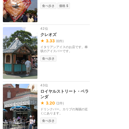
食べ歩き
価格 $
42位
クレオズ
★
3.33
(
6
件)
イタリアンアイスのお店です。棒
状のアイスバーです。
食べ歩き
43位
ロイヤルストリート・ベラ
ンダ
★
3.20
(
2
件)
ドリンクバー。カリブの海賊の近
くにあります。
食べ歩き