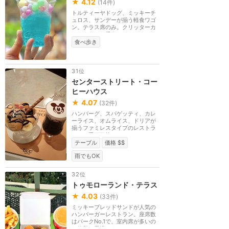
★
4.12
(
14
件)
トルティーヤドッグ、ミッキーチ
ュロス、サンデーが揃う軽食ワゴ
ン。テラス席のみ。クリッターカ
ントリーの一番奥...
食べ歩き
31位
センターストリート・コー
ヒーハウス
★
4.07
(
32
件)
ハンバーグ、スパゲッティ、カレ
ーライス、オムライス、ドリアが
揃うファミレスタイプのレストラ
ン。お手頃価格で...
テーブル
価格 $$
雨でもOK
32位
トゥモローランド・テラス
★
4.03
(
33
件)
ミッキーブレッドサンドが人気の
ハンバーガーレストラン。座席数
はパークNo.1で、室内席が多いの
で休憩に最適です...