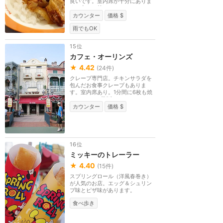
良いです。室内席が十分にありま
す。辛さ（甘口・...
カウンター
価格 $
雨でもOK
15位
カフェ・オーリンズ
★
4.42
(
24
件)
クレープ専門店。チキンサラダを
包んだお食事クレープもありま
す。室内席あり。1分間に6枚も焼
けるクレープ製造マ...
カウンター
価格 $
16位
ミッキーのトレーラー
★
4.40
(
15
件)
スプリングロール（洋風春巻き）
が人気のお店。エッグ＆シュリン
プ味とピザ味があります。
食べ歩き