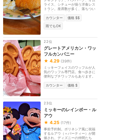
チキンドリア、ハンバーグ、オム
ライス、シチューが揃う洋食レス
トラン。座席数が多く、落ちつい
た室内なので休憩...
カウンター
価格 $$
雨でもOK
22位
グレートアメリカン・ワッ
フルカンパニー
★
4.29
(
39
件)
ミッキーフェイスのワッフルが人
気のワッフル専門店。食べ歩きに
便利なプチワッフルもあります。
テラス席の方が多...
カウンター
価格 $
23位
ミッキーのレインボー・ル
アウ
★
4.25
(
17
件)
事前予約制。ポリネシア風に祝福
するルアウ（＝パーティー）が開
催され、ディズニーの仲間たち