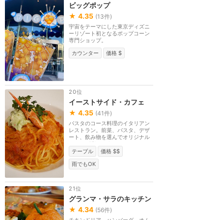
ビッグポップ
★
4.35
(
13
件)
宇宙をテーマにした東京ディズニ
ーリゾート初となるポップコーン
専門ショップ。
カウンター
価格 $
20位
イーストサイド・カフェ
★
4.35
(
41
件)
パスタのコース料理のイタリアン
レストラン。前菜、パスタ、デザ
ート、飲み物を選んでオリジナル
コースが楽しめま...
テーブル
価格 $$
雨でもOK
21位
グランマ・サラのキッチン
★
4.34
(
56
件)