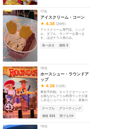
17位
アイスクリーム・コーン
★
4.38
(
26
件)
アイスクリーム専門店。シング
ル、ダブル、サンデーを選べま
す。ほぼテラス席のみ。
食べ歩き
価格 $
18位
ホースシュー・ラウンドア
ップ
★
4.38
(
13
件)
事前予約制。キャラクターショー
を観ながらグリル料理ランチが楽
しめるショーレストラン。昼食の
み。映画「トイ・...
テーブル
グリーティング
価格 $$$
雨でもOK
19位