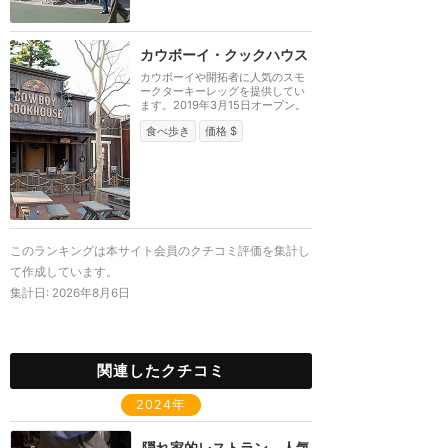
カウボーイ・クックハウス
カウボーイや開拓者に人気のスモ
ークターキーレッグを提供してい
ます。2019年3月15日オープン。
食べ歩き
価格 $
このランキングは本サイト会員のクチコミ評価を集計し
て作成しています。
集計日:
2026年8月6日
関連したクチコミ
2024年
隠れ家的レストラン。人気