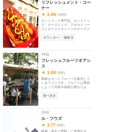
リフレッシュメント・コー
ナー
★
3.88
(
16
件)
ホットドック専門店。ホットドッ
グ、チーズドッグ、アボカドソー
スとローストキャベツのチーズド
ッグなど。テラス...
カウンター
価格 $
38位
フレッシュフルーツオアシ
ス
★
3.88
(
5
件)
新鮮なカットフルーツを販売して
いるワゴンです。フルーツは季節
によって内容や値段が変わりま
す。
食べ歩き
39位
ル・フウズ
★
3.77
(
5
件)
映画『美女と野獣』に登場する