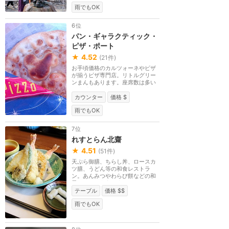
雨でもOK
6位
パン・ギャラクティック・
ピザ・ポート
★
4.52
(
21
件)
お手頃価格のカルツォーネやピザ
が揃うピザ専門店。リトルグリー
ンまんもあります。座席数は多い
ですが、ちょっと...
カウンター
価格 $
雨でもOK
7位
れすとらん北齋
★
4.51
(
51
件)
天ぷら御膳、ちらし丼、ロースカ
ツ膳、うどん等の和食レストラ
ン。あんみつやわらび餅などの和
風スイーツもありま...
テーブル
価格 $$
雨でもOK