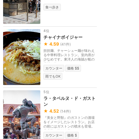
あります。
食べ歩き
4位
チャイナボイジャー
★
4.59
(
41
件)
担担麺、チャーシュー麺が味わえ
る中華料理レストラン。室内席が
少なめです。東洋人の海賊が船の
廃材を使ってつく...
カウンター
価格 $$
雨でもOK
5位
ラ・タベルヌ・ド・ガスト
ン
★
4.52
(
14
件)
『美女と野獣』のガストンの酒場
をイメージしたレストラン。お店
の前にはガストンの噴水も登場。
座席数は約200席。
カウンター
価格 $