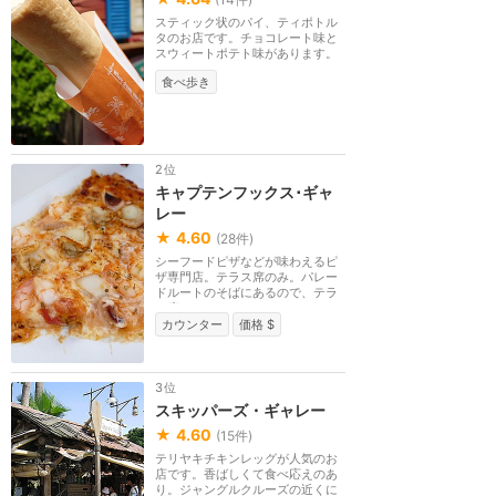
スティック状のパイ、ティポトル
タのお店です。チョコレート味と
スウィートポテト味があります。
食べ歩き
2位
キャプテンフックス･ギャ
レー
★
4.60
(
28
件)
シーフードピザなどが味わえるピ
ザ専門店。テラス席のみ。パレー
ドルートのそばにあるので、テラ
ス席からパレード...
カウンター
価格 $
3位
スキッパーズ・ギャレー
★
4.60
(
15
件)
テリヤキチキンレッグが人気のお
店です。香ばしくて食べ応えのあ
り。ジャングルクルーズの近くに