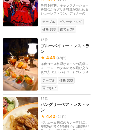
事前予約制。キャラクターショー
を観ながらグリル料理が楽しめる
ショーレストラン。ディナーの
み。レストランの女...
テーブル
グリーティング
価格 $$$
雨でもOK
13位
ブルーバイユー・レストラ
ン
★
4.43
(
48
件)
洋食コース料理がメインの高級レ
ストラン。ホタルの光が飛び交う
夜の入り江（バイユー）のテラス
席で食事を楽しめ...
テーブル
価格 $$$
雨でもOK
14位
ハングリーベア・レストラ
ン
★
4.42
(
24
件)
ボリューム満点のカレー専門店。
座席数が多く混雑時でも回転率が