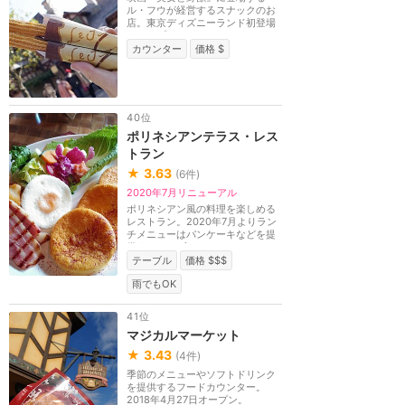
ル・フウが経営するスナックのお
店。東京ディズニーランド初登場
のアップルキャラメ...
カウンター
価格 $
40位
ポリネシアンテラス・レス
トラン
★
3.63
(
6
件)
2020年7月リニューアル
ポリネシアン風の料理を楽しめる
レストラン。2020年7月よりラン
チメニューはパンケーキなどを提
供するテーブルサー...
テーブル
価格 $$$
雨でもOK
41位
マジカルマーケット
★
3.43
(
4
件)
季節のメニューやソフトドリンク
を提供するフードカウンター。
2018年4月27日オープン。