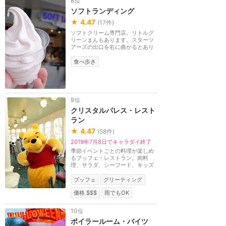
8位
ソフトランディング
★
4.47
(
17
件)
ソフトクリーム専門店。リトルグ
リーンまんもあります。スターツ
アーズの出口を右に曲がるとあり
ます。
食べ歩き
9位
クリスタルパレス・レスト
ラン
★
4.47
(
58
件)
2019年7月8日でキャラダイ終了
季節イベントごとの料理が楽しめ
るブッフェ・レストラン。肉料
理、サラダ、シーフード、キッズ
メニュー、デザート...
ブッフェ
グリーティング
価格 $$$
雨でもOK
10位
ボイラールーム・バイツ