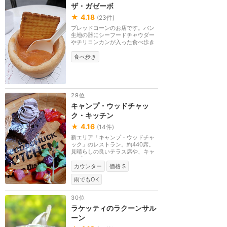
ザ・ガゼーボ
★
4.18
(
23
件)
ブレッドコーンのお店です。パン
生地の器にシーフードチャウダー
やチリコンカンが入った食べ歩き
スナックです。テ...
食べ歩き
29位
キャンプ・ウッドチャッ
ク・キッチン
★
4.16
(
14
件)
新エリア「キャンプ・ウッドチャ
ック」のレストラン。約440席。
見晴らしの良いテラス席や、キャ
ンプファイアーをイ...
カウンター
価格 $
雨でもOK
30位
ラケッティのラクーンサル
ーン