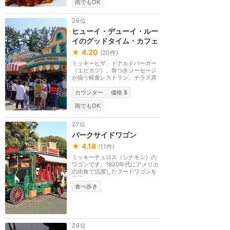
雨でもOK
26位
ヒューイ・デューイ・ルー
イのグッドタイム・カフェ
★
4.20
(
20
件)
ミッキーピザ、ドナルドバーガー
（エビカツ）、骨つきソーセージ
が揃う軽食レストラン。テラス席
のみ。ドナルドの...
カウンター
価格 $
雨でもOK
27位
パークサイドワゴン
★
4.18
(
11
件)
ミッキーチュロス（シナモン）の
ワゴンです。1920年代にアメリカ
の街角で活躍したフードワゴンを
再現しています。
食べ歩き
28位