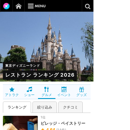
東京ディズニーランド
レストラン ランキング 2026
アトラク
ショー
グルメ
イベント
グッズ
ランキング
絞り込み
クチコミ
1位
ビレッジ・ペイストリー
★
4.64
(
14
件)