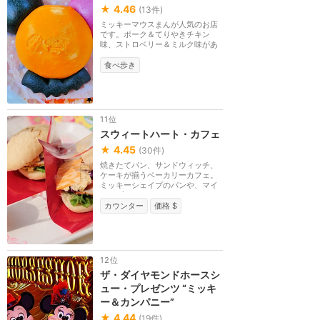
★
4.46
(
13
件)
ミッキーマウスまんが人気のお店
です。ポーク＆てりやきチキン
味、ストロベリー＆ミルク味があ
ります。ミッキーマ...
食べ歩き
11位
スウィートハート・カフェ
★
4.45
(
30
件)
焼きたてパン、サンドウィッチ、
ケーキが揃うベーカリーカフェ。
ミッキーシェイプのパンや、マイ
クワゾウスキーの...
カウンター
価格 $
12位
ザ・ダイヤモンドホースシ
ュー・プレゼンツ “ミッキ
ー＆カンパニー”
★
4.44
(
19
件)