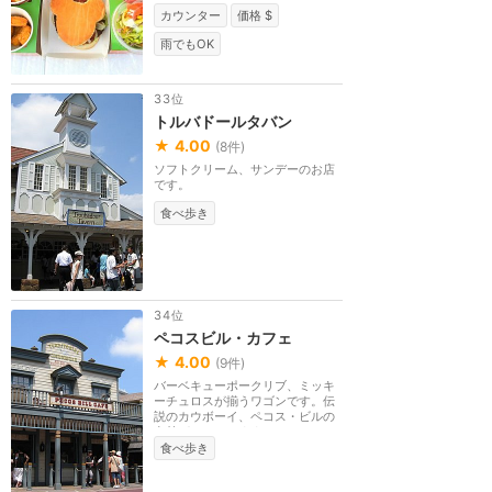
カウンター
価格 $
雨でもOK
33位
トルバドールタバン
★
4.00
(
8
件)
ソフトクリーム、サンデーのお店
です。
食べ歩き
34位
ペコスビル・カフェ
★
4.00
(
9
件)
バーベキューポークリブ、ミッキ
ーチュロスが揃うワゴンです。伝
説のカウボーイ、ペコス・ビルの
名前がついています。
食べ歩き