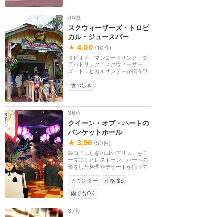
35位
スクウィーザーズ・トロピ
カル・ジュースバー
★
4.00
(
10
件)
タピオカ・マンゴードリンク、グ
アバドリンク、スクウィーザー
ズ・トロピカルサンデーが揃うワ
ゴンです。
食べ歩き
36位
クイーン・オブ・ハートの
バンケットホール
★
3.96
(
50
件)
映画『ふしぎの国のアリス』をテ
ーマにしたレストラン。ハートの
形をした料理やデザートが揃って
います。室内席。
カウンター
価格 $$
雨でもOK
37位