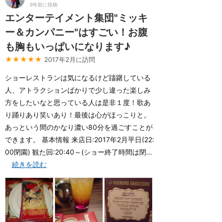
9年前に投稿
エンターテイメント集団"ミッキ
ー＆カンパニー"はすごい！お腹
も胸もいっぱいになります♪
★★★★★
2017年2月に訪問
ショーレストランは気になるけど躊躇している
人、アトラクションばかりで少し違った楽しみ
方をしたいなと思っている人は是非１度！歌あ
り踊りあり笑いあり！最後は心がほっこりと。
あっという間のかなり濃い80分を過ごすことが
できます。 基本情報 来店日:2017年2月平日(22:
00閉園) 観た回:20:40～(ショー終了時間は閉...
続きを読む