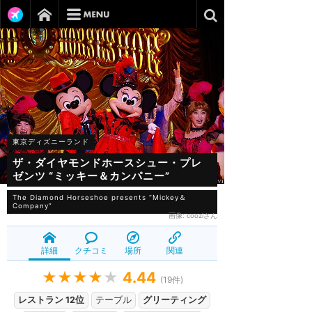
東京ディズニーランド
ザ・ダイヤモンドホースシュー・プレ
ゼンツ “ミッキー＆カンパニー”
The Diamond Horseshoe presents “Mickey＆
Company”
画像:
cooziさん
詳細
クチコミ
場所
関連
★★★★
★
4.44
(
19
件)
レストラン 12位
テーブル
グリーティング