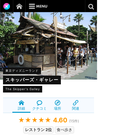
東京ディズニーランド
スキッパーズ・ギャレー
The Skipper's Galley
詳細
クチコミ
場所
関連
★★★★★
4.60
(
15
件)
レストラン 2位
食べ歩き