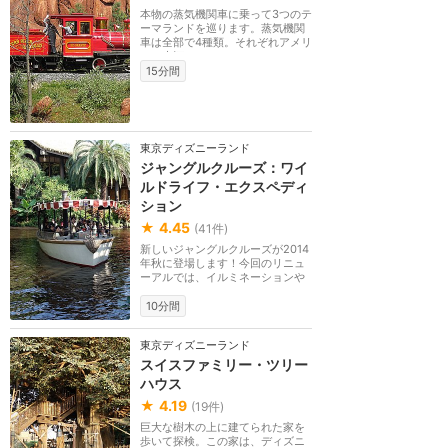
本物の蒸気機関車に乗って3つのテ
ーマランドを巡ります。蒸気機関
車は全部で4種類。それぞれアメリ
カの大河（リオ...
15分間
東京ディズニーランド
ジャングルクルーズ：ワイ
ルドライフ・エクスペディ
ション
★
4.45
(
41
件)
新しいジャングルクルーズが2014
年秋に登場します！今回のリニュ
ーアルでは、イルミネーションや
スペシャルエフェ...
10分間
東京ディズニーランド
スイスファミリー・ツリー
ハウス
★
4.19
(
19
件)
巨大な樹木の上に建てられた家を
歩いて探検。この家は、ディズニ