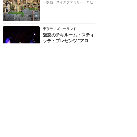
ー映画「スイスファミリー・ロビ
ンソン」の中で、...
東京ディズニーランド
魅惑のチキルーム：スティ
ッチ・プレゼンツ “アロ
ハ・エ・コモ・マイ！”
★
3.89
(
29
件)
ハワイの鳥たちが繰り広げるミュ
ージカルショーにスティッチが飛
び入り参加。鳥たちの美しい歌声
とスティッチのウ...
雨でもOK
9分間
東京ディズニーランド
ジャングルクルーズ
★
4.00
(
5
件)
1983/4/15 ～ 2014/1/5（終了）
熱帯の密林の中を32人乗りのボー
トで探検。ライオンやカバなどの
野生動物に遭遇したり、遺跡に迷
い込んだりとハプ...
10分間