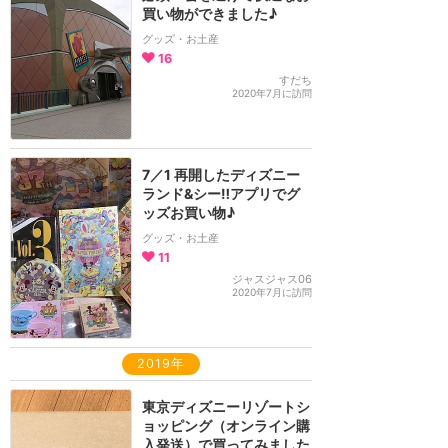
買い物ができました♪
グッズ・お土産
16
すだち
2020年7月に訪問
7／1 再開したディズニー
ランド&シー‼️アプリでグ
ッズお買い物♪
グッズ・お土産
11
ジャスジャス06
2020年7月に訪問
2019年
東京ディズニーリゾートシ
ョッピング（オンライン購
入発送）で買ってみました