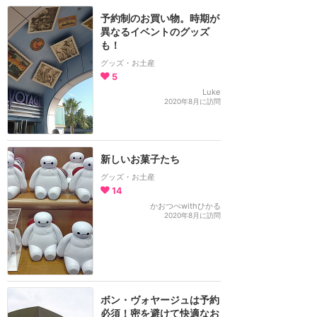
予約制のお買い物。時期が
異なるイベントのグッズ
も！
グッズ・お土産
5
Luke
2020年8月に訪問
新しいお菓子たち
グッズ・お土産
14
かおつぺwithひかる
2020年8月に訪問
ボン・ヴォヤージュは予約
必須！密を避けて快適なお