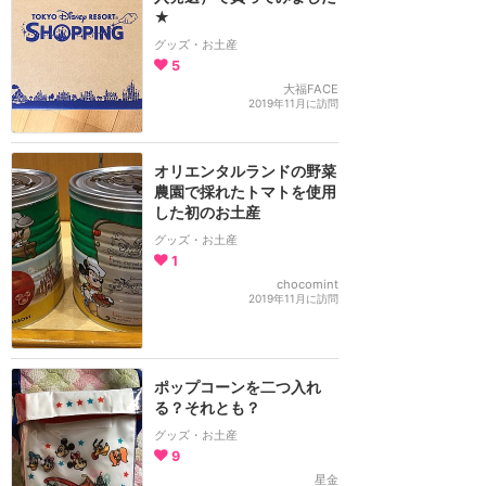
★
グッズ・お土産
5
大福FACE
2019年11月に訪問
オリエンタルランドの野菜
農園で採れたトマトを使用
した初のお土産
グッズ・お土産
1
chocomint
2019年11月に訪問
ポップコーンを二つ入れ
る？それとも？
グッズ・お土産
9
星金