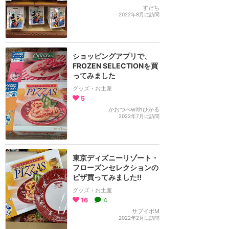
すだち
2022年8月に訪問
ショッピングアプリで、
FROZEN SELECTIONを買
ってみました
グッズ・お土産
5
かおつぺwithひかる
2022年7月に訪問
東京ディズニーリゾート・
フローズンセレクションの
ピザ買ってみました‼️
グッズ・お土産
16
4
サブイボM
2022年2月に訪問