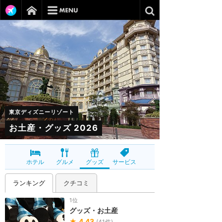
東京ディズニーリゾート
お土産・グッズ 2026
ホテル
グルメ
グッズ
サービス
ランキング
クチコミ
1位
グッズ・お土産
★
4.43
(
41
件)