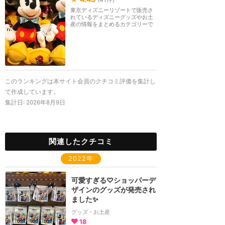
東京ディズニーリゾートで販売さ
れているディズニーグッズやお土
産の情報をまとめるカテゴリーで
す。
このランキングは本サイト会員のクチコミ評価を集計し
て作成しています。
集計日:
2026年8月9日
関連したクチコミ
2022年
可愛すぎる♡ショッパーデ
ザインのグッズが発売され
ました✨
グッズ・お土産
18