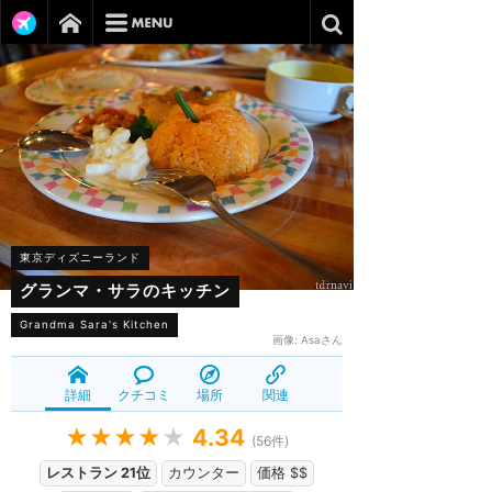
東京ディズニーランド
グランマ・サラのキッチン
Grandma Sara's Kitchen
画像:
Asaさん
詳細
クチコミ
場所
関連
★★★★
★
4.34
(
56
件)
レストラン 21位
カウンター
価格 $$