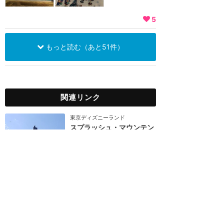
5
もっと読む（あと51件）
関連リンク
東京ディズニーランド
スプラッシュ・マウンテン
★
4.68
(
77
件)
映画『南部の唄』をベースとした
小動物の世界を丸太ボートに乗っ
て冒険しよう。笑いの国を目指す
ブレア・ラビット...
FP
シングル
スリル
10分間
東京ディズニーランド