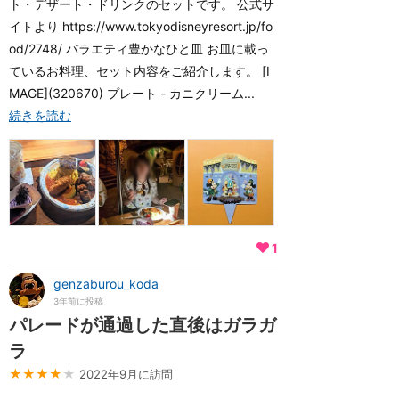
ト・デザート・ドリンクのセットです。 公式サ
イトより https://www.tokyodisneyresort.jp/fo
od/2748/ バラエティ豊かなひと皿 お皿に載っ
ているお料理、セット内容をご紹介します。 [I
MAGE](320670) プレート - カニクリーム...
続きを読む
1
genzaburou_koda
3年前に投稿
パレードが通過した直後はガラガ
ラ
★★★★
★
2022年9月に訪問