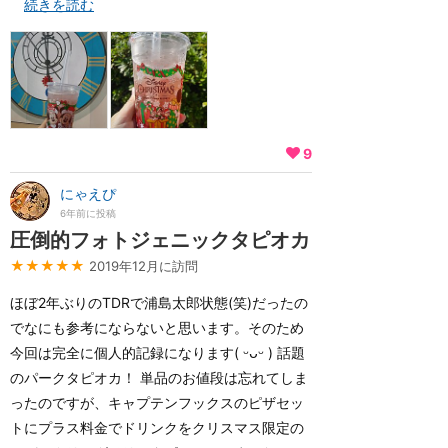
続きを読む
9
にゃえぴ
6年前に投稿
圧倒的フォトジェニックタピオカ
★★★★★
2019年12月に訪問
ほぼ2年ぶりのTDRで浦島太郎状態(笑)だったの
でなにも参考にならないと思います。そのため
今回は完全に個人的記録になります( ᵕᴗᵕ ) 話題
のパークタピオカ！ 単品のお値段は忘れてしま
ったのですが、キャプテンフックスのピザセッ
トにプラス料金でドリンクをクリスマス限定の