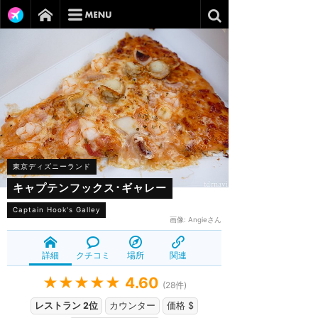
東京ディズニーランド
キャプテンフックス･ギャレー
Captain Hook's Galley
画像:
Angieさん
詳細
クチコミ
場所
関連
★★★★★
4.60
(
28
件)
レストラン 2位
カウンター
価格 $