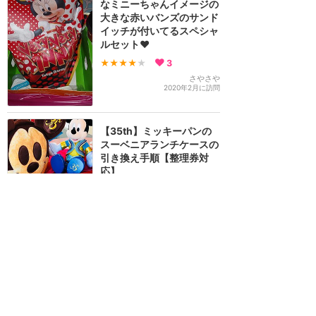
なミニーちゃんイメージの
大きな赤いバンズのサンド
イッチが付いてるスペシャ
ルセット❤️
★★★★
★
3
さやさや
2020年2月に訪問
【35th】ミッキーパンの
スーベニアランチケースの
引き換え手順【整理券対
応】
★★★★
★
13
3
あみたま
2019年1月に訪問
ミッキーフェイスのパンを
買ってきました！
★★★★
★
4