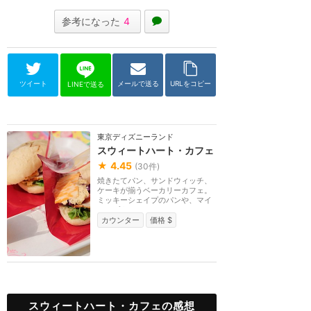
参考になった
4
ツイート
メールで送る
URLをコピー
LINEで送る
東京ディズニーランド
スウィートハート・カフェ
★
4.45
(
30
件)
焼きたてパン、サンドウィッチ、
ケーキが揃うベーカリーカフェ。
ミッキーシェイプのパンや、マイ
クワゾウスキーの...
カウンター
価格 $
スウィートハート・カフェの感想