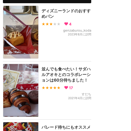
ディズニーランドのおすす
めパン
★★★
★★
4
genzaburou_koda
2023年8月に訪問
並んでも食べたい！サダハ
ルアオキとのコラボレーシ
ョンは60分待ちました！
★★★★★
17
すだち
2021年4月に訪問
パレード待ちにもオススメ