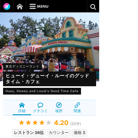
東京ディズニーランド
ヒューイ・デューイ・ルーイのグッド
タイム・カフェ
Huey, Dewey and Louie's Good Time Cafe
詳細
クチコミ
場所
関連
★★★★
★
4.20
(
20
件)
レストラン 26位
カウンター
価格 $