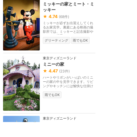
ミッキーの家とミート・ミ
ッキー
★
4.74
(
68
件)
ミッキーが必ずお出迎えしてくれ
るお家見学。裏庭にある映画の撮
影所では、ミッキーと記念撮影や
サイン、握手もで...
グリーティング
雨でもOK
東京ディズニーランド
ミニーの家
★
4.47
(
23
件)
ハートやリボンがいっぱいのミニ
ーの家の中を見学できます。リビ
ングやキッチンには愉快な仕掛け
がいっぱいです。...
雨でもOK
東京ディズニーランド
ロジャーラビットのカート
ゥーンスピン
★
4.27