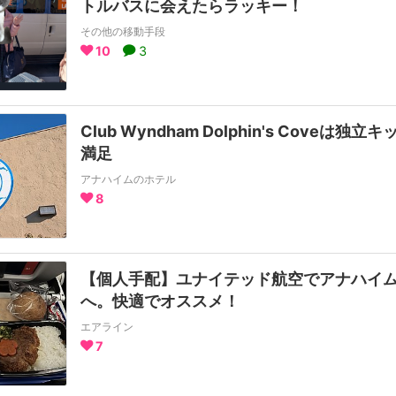
トルバスに会えたらラッキー！
その他の移動手段
10
3
Club Wyndham Dolphin's Coveは
満足
アナハイムのホテル
8
【個人手配】ユナイテッド航空でアナハイ
へ。快適でオススメ！
エアライン
7