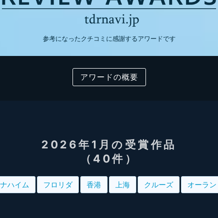
参考になったクチコミに感謝するアワードです
アワードの概要
2026年1月の受賞作品
（40件）
ナハイム
フロリダ
香港
上海
クルーズ
オーラン