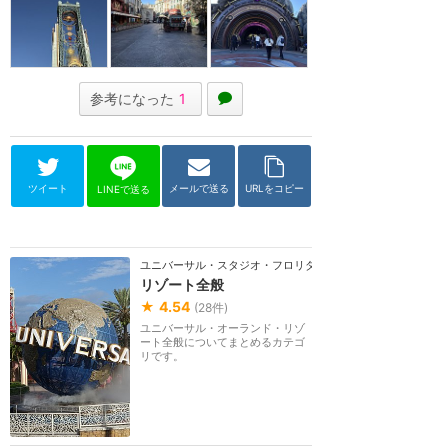
参考になった
1
ツイート
メールで送る
URLをコピー
LINEで送る
ユニバーサル・スタジオ・フロリダ
リゾート全般
★
4.54
(
28
件)
ユニバーサル・オーランド・リゾ
ート全般についてまとめるカテゴ
リです。