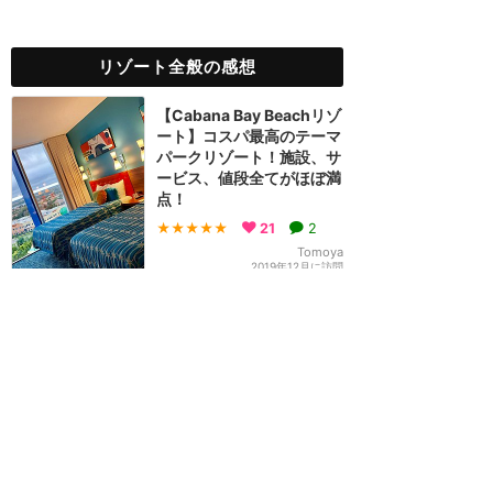
リゾート全般の感想
【Cabana Bay Beachリゾ
ート】コスパ最高のテーマ
パークリゾート！施設、サ
ービス、値段全てがほぼ満
点！
★★★★★
21
2
Tomoya
2019年12月に訪問
初心者必読！？ユニバーサ
ルオーランド攻略法&1日で
どれくらいのアトラクショ
ンに乗れるの？
★★★★
★
12
すだち
2023年8月に訪問