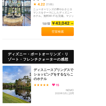
★
4.22
(
11
件)
ニューオーリンズの華やかさとロ
マンスをテーマにしたディズニー
ホテル。無料Wi-Fiを完備。マジッ
クキングダムまで...
￥43,042
～
1泊1室
空室検索
ディズニー・ポートオーリンズ・リ
ゾート・フレンチクォーターの感想
ディスニースプリングスで
ショッピングをするならこ
のホテル
★★★★★
15
NEMO
2020年3月に訪問