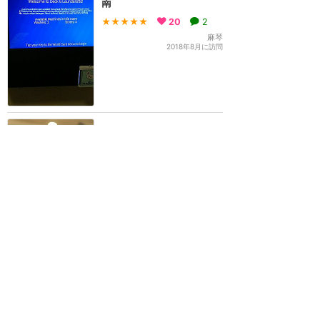
南
★★★★★
20
2
麻琴
2018年8月に訪問
ブックレットが届かなかっ
たらどうする？ ※ハイアッ
ト前泊時の対処法
★
★★★★
17
Megum!
2017年9月に訪問
旅行での気付き
★★★★★
10
旅人
2018年9月に訪問