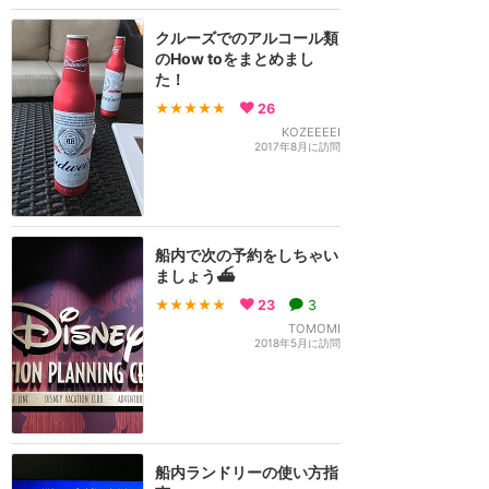
クルーズでのアルコール類
のHow toをまとめまし
た！
★★★★★
26
KOZEEEEI
2017年8月に訪問
船内で次の予約をしちゃい
ましょう⛴️
★★★★★
23
3
TOMOMI
2018年5月に訪問
船内ランドリーの使い方指