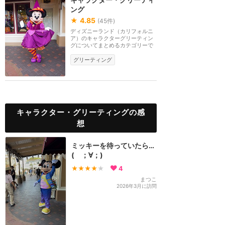
ング
★
4.85
(
45
件)
ディズニーランド（カリフォルニ
ア）のキャラクターグリーティン
グについてまとめるカテゴリーで
す。
グリーティング
キャラクター・グリーティングの感
想
ミッキーを待っていたら…
( ；∀；)
★★★★
★
4
まつこ
2026年3月に訪問