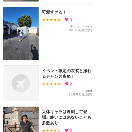
可愛すぎる！
★★★★★
3
Duffy365to.u
2026年4月に訪問
イベント限定の衣装と撮れ
るチャンス多め！
★★★★★
2
mei
2026年1月に訪問
大体キャラは遅刻して登
場。終いには来ないことも
多数あり
★★★★
★
2