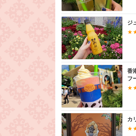
ジ
★
香
フ
★
カ
★