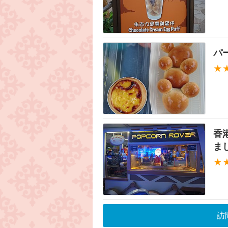
パ
★
香
ま
★
訪