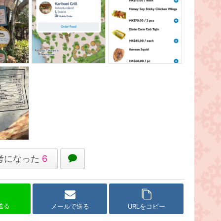
考になった
6
で送る
メールで送る
URLをコピー