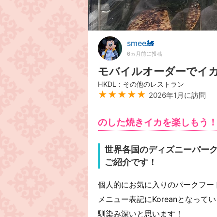
smee🚂
6ヵ月前に投稿
モバイルオーダーでイ
HKDL：その他のレストラン
★★★★★
2026年1月に訪問
のした焼きイカを楽しもう
世界各国のディズニーパー
ご紹介です！
個人的にお気に入りのパークフー
メニュー表記にKoreanとなっ
馴染み深いと思います！