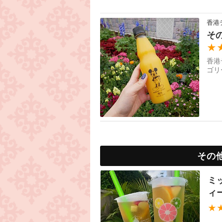
香港
そ
★
香港
ゴリ
その
ミ
ィ
★