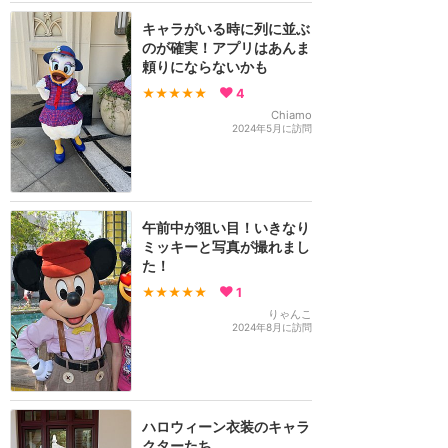
キャラがいる時に列に並ぶ
のが確実！アプリはあんま
頼りにならないかも
★★★★★
4
Chiamo
2024年5月に訪問
午前中が狙い目！いきなり
ミッキーと写真が撮れまし
た！
★★★★★
1
りゃんこ
2024年8月に訪問
ハロウィーン衣装のキャラ
クターたち