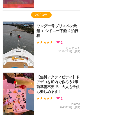
2023年
ワンダー号 ブリスベン乗
船 ＞ シドニー下船 ２泊行
程
★★★★★
2
じゃじゃん
2023年12月に訪問
【無料アクティビティ】ド
アデコを船内で作ろう♪事
前準備不要で、大人も子供
も楽しめます！
★★★★★
2
Chiamo
2023年3月に訪問