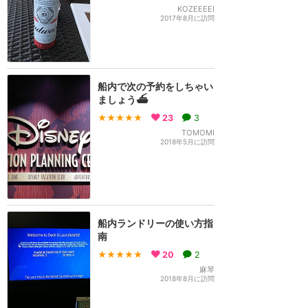
KOZEEEEI
2017年8月に訪問
船内で次の予約をしちゃい
ましょう⛴️
★★★★★
23
3
TOMOMI
2018年5月に訪問
船内ランドリーの使い方指
南
★★★★★
20
2
麻琴
2018年8月に訪問