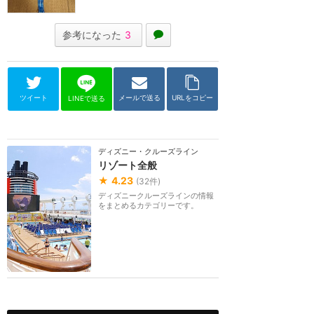
参考になった
3
ツイート
メールで送る
URLをコピー
LINEで送る
ディズニー・クルーズライン
リゾート全般
★
4.23
(
32
件)
ディズニークルーズラインの情報
をまとめるカテゴリーです。