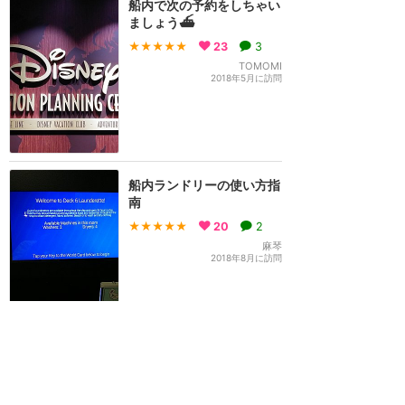
船内で次の予約をしちゃい
ましょう⛴️
★★★★★
23
3
TOMOMI
2018年5月に訪問
船内ランドリーの使い方指
南
★★★★★
20
2
麻琴
2018年8月に訪問
ブックレットが届かなかっ
たらどうする？ ※ハイアッ
ト前泊時の対処法