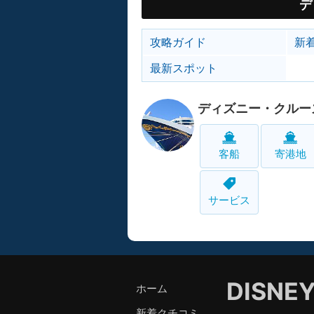
デ
攻略ガイド
新
最新スポット
ディズニー・クルー
客船
寄港地
サービス
DISNE
ホーム
新着クチコミ