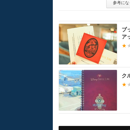
参考にな
ブ
ア
★
ク
★