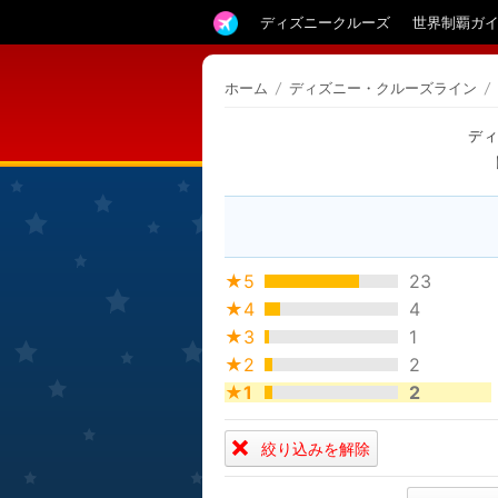
ディズニークルーズ
世界制覇ガ
ホーム
/
ディズニー・クルーズライン
/
デ
★5
23
★4
4
★3
1
★2
2
★1
2
絞り込みを解除