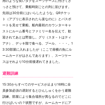
用のような長いタグをスーツケースに付けてさ
っさと預けて、乗船時刻ごとの列に並びます。
先頭は30分前にはいらしたような。QRチケッ
ト（アプリに表示されたら楽なのに）とパスポ
ートを見せて乗船。船内最初のカウンターキャ
ストにルーム番号とファミリー名を伝えて、歓
迎されてあとは野放し。グリ（スタ－トはティ
アナ）、デッキ階で食べる、プール、・・・。1
3:30部屋に入れましたが（ここで扉横の魚にル
ームカードがはさんであります）、スーツケー
スはそれより10分前後遅れてきました。
避難訓練
15:30からすべてのサービスが止まり16時に全
員参加必須の遅刻するとひんしゅくをかう避難
訓練。部屋により集合場所が異なるのでどこに
行けばいいの？状態ですが、ルームカードにア