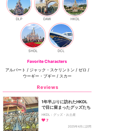
DLP
DAW
HKDL
SHDL
DCL
Favorite Characters
アルバート / ジャック・スケリントン / ゼロ /
ウーギー・ブギー / スカー
Reviews
1年半ぶりに訪れたHKDL
で目に留まったグッズたち
HKDL：グッズ・お土産
7
2025年4月に訪問