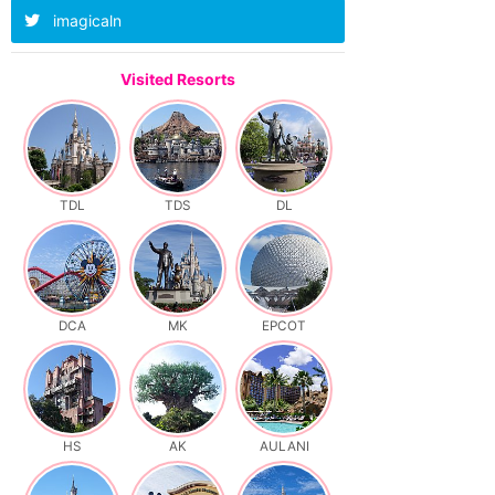
imagicaln
Visited Resorts
TDL
TDS
DL
DCA
MK
EPCOT
HS
AK
AULANI