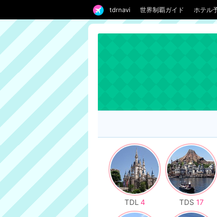
tdrnavi
世界制覇ガイド
ホテル
TDL
4
TDS
17