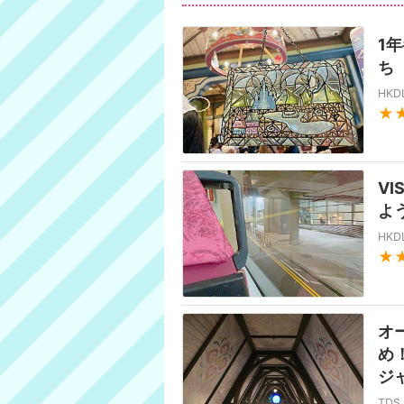
1
ち
HK
★
V
よ
HK
★
オ
め
ジ
TD