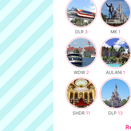
DLR
3
MK
1
WDW
2
AULANI
1
SHDR
11
DLP
13
R