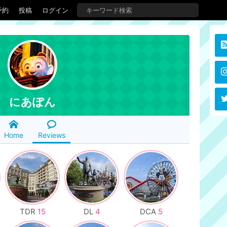
予約
投稿
ログイン
にあぽん
Home
Reviews
TDR
15
DL
4
DCA
5