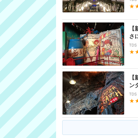
★
【
さ
TD
★
【
ン
TD
★