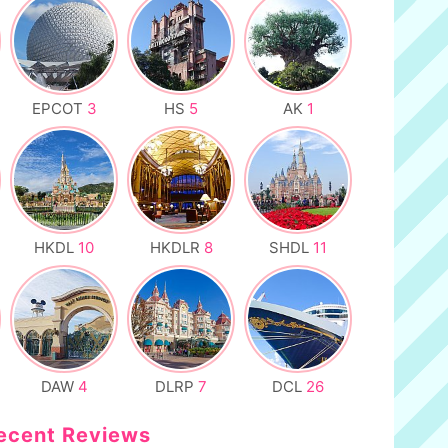
EPCOT
3
HS
5
AK
1
HKDL
10
HKDLR
8
SHDL
11
DAW
4
DLRP
7
DCL
26
ecent Reviews