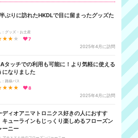
年半ぶりに訪れたHKDLで目に留まったグッズた
DL：グッズ・お土産
★★★
★
7
2025年4月に訪問
ISAタッチでの利用も可能に！より気軽に使える
うになりました
DL：路線バス
★★★★
8
2025年4月に訪問
ーディオアニマトロニクス好きの人におすす
！キューラインもじっくり楽しめるフローズン
ャーニー
S：アナとエルサのフローズンジャーニー