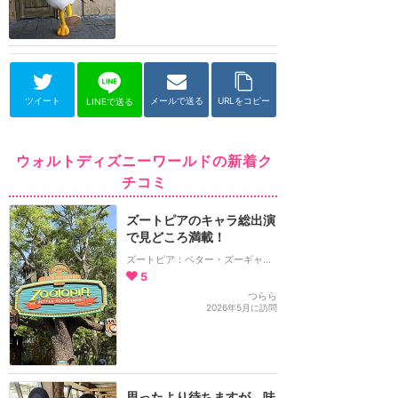
ツイート
メールで送る
URLをコピー
LINEで送る
ウォルトディズニーワールドの新着ク
チコミ
ズートピアのキャラ総出演
で見どころ満載！
ズートピア：ベター・ズーギャザー！
5
つらら
2026年5月に訪問
思ったより待ちますが、味