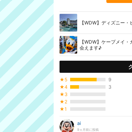
【WDW】ディズニー・ビ
【WDW】ケープメイ・
会えます♪
★5
9
★4
3
★3
★2
★1
ai
9ヵ月前に投稿