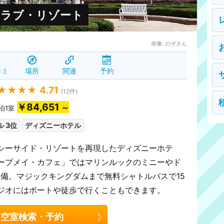
クラブ・リゾート
画像:
のぞさん
コミ
場所
関連
予約
★★★★
4.71
(
12
件)
￥84,651
～
泊1室
 3位
ディズニーホテル
シーサイド・リゾートを再現したディズニーホテ
ープメイ・カフェ」ではマリンルックのミニーやド
を完備。マジックキングダムまで無料シャトルバスで15
ジオにはボートや徒歩で行くこともできます。
空室検索・予約