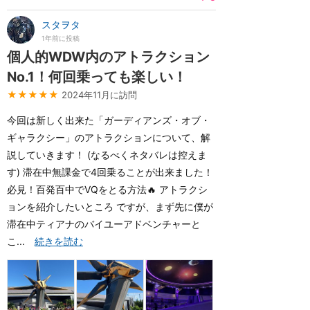
スタヲタ
1年前に投稿
個人的WDW内のアトラクション
No.1！何回乗っても楽しい！
★★★★★
2024年11月に訪問
今回は新しく出来た「ガーディアンズ・オブ・
ギャラクシー」のアトラクションについて、解
説していきます！ (なるべくネタバレは控えま
す) 滞在中無課金で4回乗ることが出来ました！
必見！百発百中でVQをとる方法🔥 アトラクシ
ョンを紹介したいところ ですが、まず先に僕が
滞在中ティアナのバイユーアドベンチャーと
こ...
続きを読む