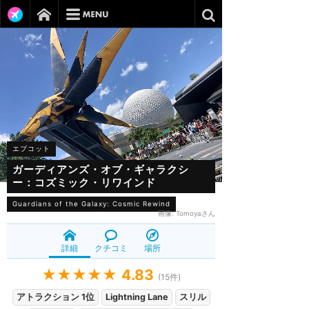
エプコット
ガーディアンズ・オブ・ギャラクシ
ー：コズミック・リワインド
Guardians of the Galaxy: Cosmic Rewind
画像:
Tomoyaさん
詳細
クチコミ
場所
★★★★★
4.83
(
15
件)
アトラクション 1位
Lightning Lane
スリル