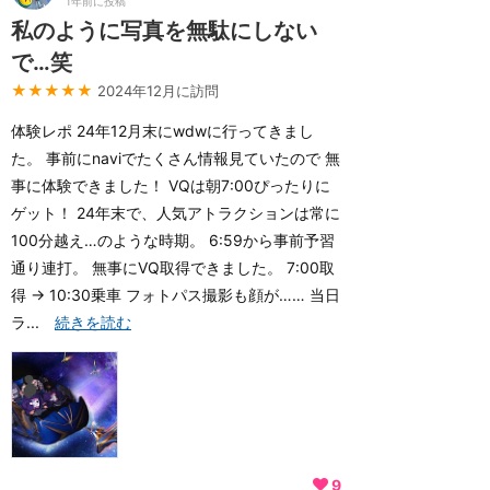
1年前に投稿
私のように写真を無駄にしない
で…笑
★★★★★
2024年12月に訪問
体験レポ 24年12月末にwdwに行ってきまし
た。 事前にnaviでたくさん情報見ていたので 無
事に体験できました！ VQは朝7:00ぴったりに
ゲット！ 24年末で、人気アトラクションは常に
100分越え…のような時期。 6:59から事前予習
通り連打。 無事にVQ取得できました。 7:00取
得 → 10:30乗車 フォトパス撮影も顔が…… 当日
ラ...
続きを読む
9