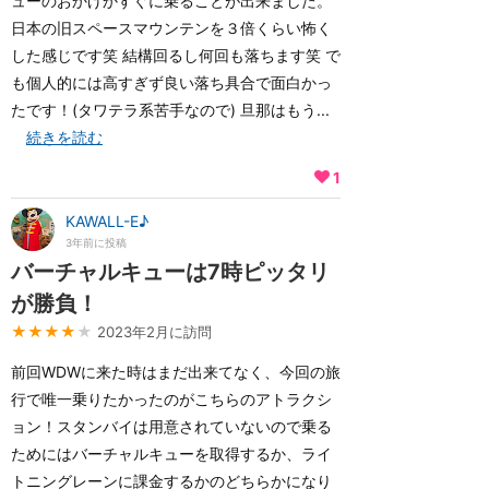
ューのおかげかすぐに乗ることが出来ました。
日本の旧スペースマウンテンを３倍くらい怖く
した感じです笑 結構回るし何回も落ちます笑 で
も個人的には高すぎず良い落ち具合で面白かっ
たです！(タワテラ系苦手なので) 旦那はもう...
続きを読む
1
KAWALL-E♪
3年前に投稿
バーチャルキューは7時ピッタリ
が勝負！
★★★★
★
2023年2月に訪問
前回WDWに来た時はまだ出来てなく、今回の旅
行で唯一乗りたかったのがこちらのアトラクシ
ョン！スタンバイは用意されていないので乗る
ためにはバーチャルキューを取得するか、ライ
トニングレーンに課金するかのどちらかになり